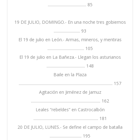
......................................... 85
19 DE JULIO, DOMINGO.- En una noche tres gobiernos
............................ 93
El 19 de julio en León.- Armas, mineros, y mentiras
....................................... 105
El 19 de julio en La Bañeza.- Llegan los asturianos
......................................... 148
Baile en la Plaza
.................................................................................................... 157
Agitación en Jiménez de Jamuz
.......................................................................... 162
Leales “rebeldes” en Castrocalbón
..................................................................... 181
20 DE JULIO, LUNES.- Se define el campo de batalla
.................................. 195