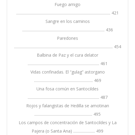
Fuego amigo
........................................................................................................ 421
Sangre en los caminos
........................................................................................... 436
Paredones
............................................................................................................. 454
Balbina de Paz y el cura delator
............................................................................... 461
Vidas confinadas. El “gulag” astorgano
................................................................. 469
Una fosa común en Santocildes
............................................................................... 487
Rojos y falangistas de Hedilla se amotinan
................................................................ 495
Los campos de concentración de Santocildes y La
Pajera (o Santa Ana) ........................ 499