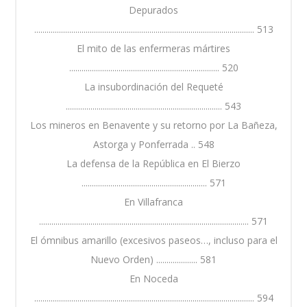
Depurados
........................................................................................................... 513
El mito de las enfermeras mártires
......................................................................... 520
La insubordinación del Requeté
............................................................................ 543
Los mineros en Benavente y su retorno por La Bañeza,
Astorga y Ponferrada .. 548
La defensa de la República en El Bierzo
............................................................. 571
En Villafranca
...................................................................................................... 571
El ómnibus amarillo (excesivos paseos…, incluso para el
Nuevo Orden) .................... 581
En Noceda
........................................................................................................... 594