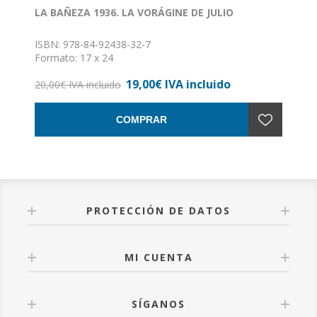
LA BAÑEZA 1936. LA VORÁGINE DE JULIO
ISBN: 978-84-92438-32-7
Formato: 17 x 24
Nº de páginas: 613
19,00€ IVA incluido
Encuadernación: Rústica con solapas
20,00€ IVA incluido
COMPRAR
PROTECCIÓN DE DATOS
MI CUENTA
SÍGANOS