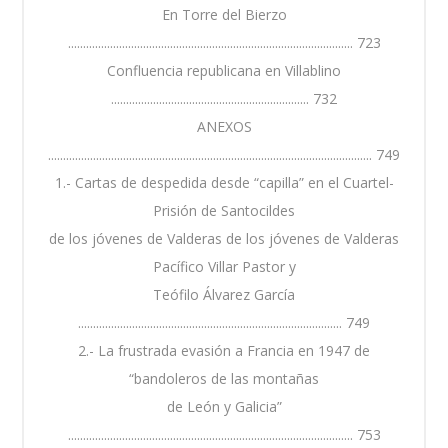
En Torre del Bierzo
............................................................................................... 723
Confluencia republicana en Villablino
.................................................................. 732
ANEXOS
............................................................................................................ 749
1.- Cartas de despedida desde “capilla” en el Cuartel-
Prisión de Santocildes
de los jóvenes de Valderas de los jóvenes de Valderas
Pacífico Villar Pastor y
Teófilo Álvarez García
........................................................................................ 749
2.- La frustrada evasión a Francia en 1947 de
“bandoleros de las montañas
de León y Galicia”
............................................................................................... 753