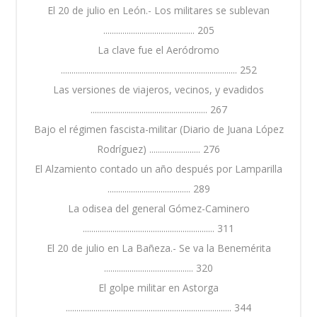
El 20 de julio en León.- Los militares se sublevan
........................................... 205
La clave fue el Aeródromo
................................................................................... 252
Las versiones de viajeros, vecinos, y evadidos
....................................................... 267
Bajo el régimen fascista-militar (Diario de Juana López
Rodríguez) ........................ 276
El Alzamiento contado un año después por Lamparilla
....................................... 289
La odisea del general Gómez-Caminero
.............................................................. 311
El 20 de julio en La Bañeza.- Se va la Benemérita
.......................................... 320
El golpe militar en Astorga
.............................................................................. 344