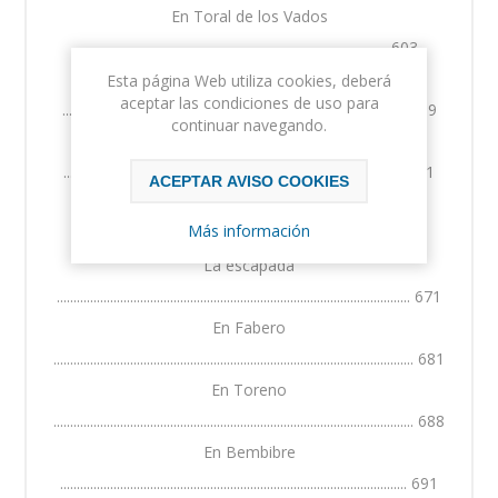
En Toral de los Vados
............................................................................................ 603
En Cacabelos
Esta página Web utiliza cookies, deberá
aceptar las condiciones de uso para
....................................................................................................... 619
continuar navegando.
En Ponferrada
...................................................................................................... 631
ACEPTAR AVISO COOKIES
El cerco del cuartel
Más información
................................................................................................. 650
La escapada
.......................................................................................................... 671
En Fabero
............................................................................................................ 681
En Toreno
............................................................................................................ 688
En Bembibre
........................................................................................................ 691