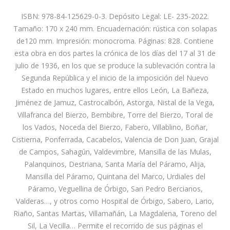
ISBN: 978-84-125629-0-3. Depósito Legal: LE- 235-2022.
Tamaño: 170 x 240 mm. Encuadernación: rústica con solapas
de120 mm. Impresión: monocroma. Páginas: 828. Contiene
esta obra en dos partes la crónica de los días del 17 al 31 de
julio de 1936, en los que se produce la sublevación contra la
Segunda República y el inicio de la imposición del Nuevo
Estado en muchos lugares, entre ellos León, La Bañeza,
Jiménez de Jamuz, Castrocalbón, Astorga, Nistal de la Vega,
Villafranca del Bierzo, Bembibre, Torre del Bierzo, Toral de
los Vados, Noceda del Bierzo, Fabero, Villablino, Boñar,
Cistierna, Ponferrada, Cacabelos, Valencia de Don Juan, Grajal
de Campos, Sahagún, Valdevimbre, Mansilla de las Mulas,
Palanquinos, Destriana, Santa María del Páramo, Alija,
Mansilla del Páramo, Quintana del Marco, Urdiales del
Páramo, Veguellina de Órbigo, San Pedro Bercianos,
Valderas…, y otros como Hospital de Órbigo, Sabero, Lario,
Riaño, Santas Martas, Villamañán, La Magdalena, Toreno del
Sil, La Vecilla… Permite el recorrido de sus páginas el