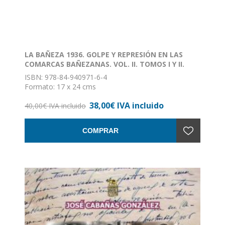
LA BAÑEZA 1936. GOLPE Y REPRESIÓN EN LAS
COMARCAS BAÑEZANAS. VOL. II. TOMOS I Y II.
ISBN: 978-84-940971-6-4
Formato: 17 x 24 cms
Nº de páginas: 1042
38,00€ IVA incluido
Encuadernación: Rústica con solapa
40,00€ IVA incluido
COMPRAR