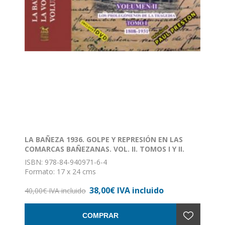
LA BAÑEZA 1936. GOLPE Y REPRESIÓN EN LAS
COMARCAS BAÑEZANAS. VOL. II. TOMOS I Y II.
ISBN: 978-84-940971-6-4
Formato: 17 x 24 cms
Nº de páginas: 1042
38,00€ IVA incluido
Encuadernación: Rústica con solapa
40,00€ IVA incluido
COMPRAR