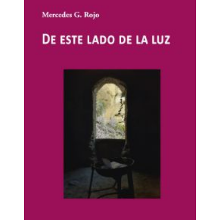
comarcas leonesas maravilla a quienes van saltando
de una a otra, dejándolos entre la perplejidad y la
rendición completa: Campos Góticos vacceos, Tierras
de la Reina, Sajambre, Garganta Divina del Cares,
Picos de Europa (lanzas al cielo), arañazos del Esla,
Órbigo y Sil con todo su avenamiento fluvial (el mayor
de la Península), vergel del Páramo y otros páramos,
largo costillar cántabro (altares de Mampodre, Peña
Ubiña, Luna, Babia, valle de Laciana…). Es corona San
Isidoro, es luz y solo luz la Pulchra. Pingües riberas
del sur (Tuerto, Duerna, Eria y Jamuz), recónditos
Montes de León, Tebaida y solar templario en los
jardines del Bierzo, vestigios protohistóricos de
Ancares, olimpo del Teleno, pizarra y oro de
Cabrera... Y aun con todo eso, lo verdaderamente
importante aquí son sus hembras y sus hombres.
Gentes adustas templadas por lo justo y necesario.
Hospitalarias con los que vienen en son de paz y
hostiles con los que llegan con ruido de guerra. Son
sus gentes cobijadas bajo tapia, piedra, urz o cuelmo,
y sus costumbres, santas o paganas, siempre
comunitarias, gentes poco dadas a imponer nada,
pero nada dadas a que le vengan con imposiciones.