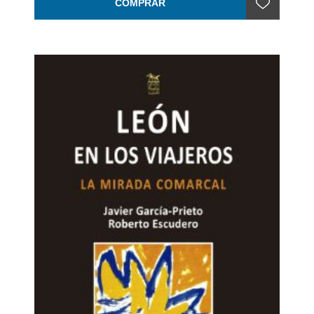
pasado que, evidentemente y para la mayo ría, no
COMPRAR
llega a pasar de la simple curiosidad. Y no es porque
no nos interese, pues… ¿qué puede haber más
interesante que descubrir nuestros propios orígenes?
Pero… se presentan los inconvenientes. ¿Por dónde
empezar? ¿Qué documentos tengo que buscar? ¿Se
han producido cambios ortográficos en el apellido
desde su origen, provocados por el paso del tiempo,
por las migraciones, por la ignorancia, por razones
políticas, etc? Tal investigación exigiría muchísimo
tiempo, dinero y conocimientos especiales. Como
quiera que aquellos tres factores de tiempo, dinero y
conocimientos necesarios nos están vedados; nos
asusta la idea, nos asusta la empresa por su
tremenda y compleja envergadura, apostatándola
para «más adelante» con las mejores intenciones… sí,
pero con poca o ninguna posibilidad de éxito.