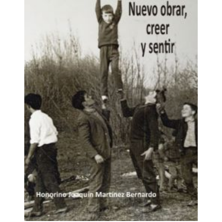
se eligen, se labran. Allí, entre las sombras y la luz de
un tiempo dominado por los Bazán, descubrirán que
la historia no solo se estudia…, se vive. Y que cada
decisión puede cambiar el destino de muchos.
Amistad, amor, sacrificio y lucha se entrelazan en
cinco meses que pondrán a prueba quiénes son
realmente. Porque, a veces, para encontrarte a ti
mismo… tienes que perderte. El pasado los cambió. El
presente los espera. Y ya nada volverá a ser como
antes.