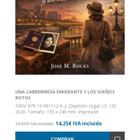
UNA CABRERIRESA EMIGRANTE Y LOS SUEÑOS
ROTOS
ISBN: 979-13-991112-6-2. Depósito Legal: LE-123-
2026. Tamaño :155 x 240 mm. Impresión:
monocroma. Páginas.130. Encuadernación: rústica
14,25€ IVA incluido
con solapas. // Por segunda vez, dentro de su
15,00€ IVA incluido
trayectoria narrativa, José Manuel Roces pone
encima de la mesa el tema de la emigración en
COMPRAR