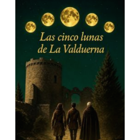
mecanización del campo y la demanda de trabajo en
zonas industriales, originaron el abandono de la
agricultura. A partir del momento en que se dejó de
sembrar, a la mayoría de la gente no le quedó más
remedio que buscar en otros lugares su modo de
vida, y Babia se despobló tanto y tan rápido que
apenas quedan recuerdos de sus costumbres. Este
libro quiere homenajear a las mujeres y hombres que
nos antecedieron y que nos legaron un paisaje y una
Cultura, en su más amplia acepción, que se nos está
yendo entre las manos, sin que nos demos cuenta y
sin que apenas podamos quedarnos si no es con los
recuerdos, la memoria de cómo fue la vida en toda
su extensión, desde los trabajos a las fiestas, de los
nacimientos a la muer te, y, por supuesto, retener en
lo posible el nombre de las cosas, de los parajes, de
la naturaleza, de las costumbres, de los últimos
babianos ancestrales… Este libro pretende,
humildemente, levantar acta de que todo aquello fue,
existió, que tuvo su tiempo y su nombre.