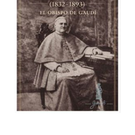
Dolores fue mucho más, una mujer sacudida por la
tragedia como tantas otras de su época, pero una
mujer capaz de superarse a sí misma y darle un
futuro a sus hijos en una sociedad aún muy compleja
para las mujeres, más aún si estaban solas y si vivían
en el medio rural. Pero ella se convirtió en voz y en
futuro, también en memoria, y nos dejó un legado al
que hoy, cuando el mundo amenaza nuevamente con
dar un paso atrás en los derechos conseguidos, no
podemos ser ajenos. Hablar de Dolores Fernández
Geijo es hablar de tradiciones sin dejar de mirar el
futuro, es hablar de superación, es hablar de saber
hacer. Y este quiere ser nuestro sencillo y sincero
homenaje, al que esperamos se unan nuestros
lectores como punta de lanza para seguir indagando
sobre ella. Y agradeciéndole. Mercedes G. Rojo,
coordinadora del homenaje.