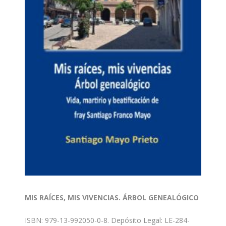
MIS RAÍCES, MIS VIVENCIAS. ÁRBOL GENEALÓGICO
ISBN: 979-13-992050-0-8. Depósito Legal: LE-284-