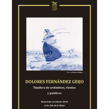
"gramática femenina", sino que va mucho más allá
para analizar cómo el idioma, en su conjunto, trata la
presencia de lo femenino. Partiendo del significado de
las frases hechas y de los refranes que han generado
en español las palabras mujer y madre, explora, en
diecinueve apartados, las expresiones en femenino
que proceden de la mitología, la historia, la literatura,
la religión, el refranero, la medicina, la astronomía...
Asimismo, aborda la misoginia presente en el
lenguaje literario, en el musical, en la zoonimia, en el
lenguaje del piropo... Nos presenta, pues, una visión
amplia de la relación entre mujer y lenguaje. Y lo hace
desde la perspectiva de una lingüista, que también es
mujer. Del prólogo, de la profesora Pilar Pacho
Mencía, son estas palabras: "Este libro es, además de
un estudio riguroso, un acto de amor: a las palabras,
a las mujeres que nos precedieron y a las que aún
buscan su voz. Margarita Álvarez nos invita a leer con
mirada crítica, pero también con corazón abierto.
Porque en cada palabra late un reflejo de quienes
somos y de quienes aspiramos a ser".