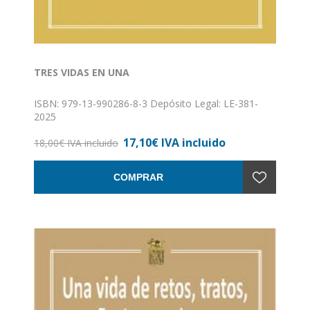
TRES VIDAS EN UNA
ISBN: 979-13-990286-8-3 Depósito Legal: LE-381-
2025
17,10€ IVA incluido
18,00€ IVA incluido
COMPRAR