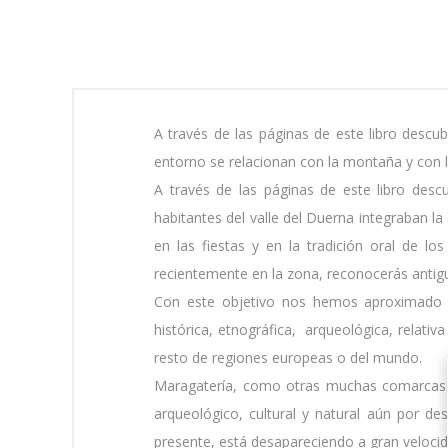
A través de las páginas de este libro descu
entorno se relacionan con la montaña y con l
A través de las páginas de este libro desc
habitantes del valle del Duerna integraban l
en las fiestas y en la tradición oral de l
recientemente en la zona, reconocerás antigu
Con este objetivo nos hemos aproximado al 
histórica, etnográfica, arqueológica, relativ
resto de regiones europeas o del mundo.
Maragatería, como otras muchas comarcas d
arqueológico, cultural y natural aún por d
presente, está desapareciendo a gran velocid