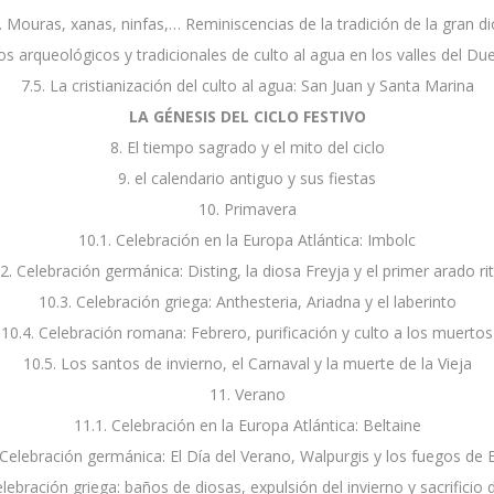
. Mouras, xanas, ninfas,… Reminiscencias de la tradición de la gran d
os arqueológicos y tradicionales de culto al agua en los valles del Du
7.5. La cristianización del culto al agua: San Juan y Santa Marina
LA GÉNESIS DEL CICLO FESTIVO
8. El tiempo sagrado y el mito del ciclo
9. el calendario antiguo y sus fiestas
10. Primavera
10.1. Celebración en la Europa Atlántica: Imbolc
2. Celebración germánica: Disting, la diosa Freyja y el primer arado ri
10.3. Celebración griega: Anthesteria, Ariadna y el laberinto
10.4. Celebración romana: Febrero, purificación y culto a los muertos
10.5. Los santos de invierno, el Carnaval y la muerte de la Vieja
11. Verano
11.1. Celebración en la Europa Atlántica: Beltaine
 Celebración germánica: El Día del Verano, Walpurgis y los fuegos de 
elebración griega: baños de diosas, expulsión del invierno y sacrificio 