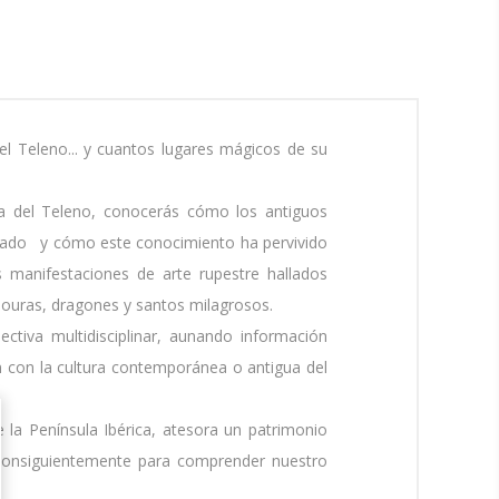
el Teleno... y cuantos lugares mágicos de su
ada del Teleno, conocerás cómo los antiguos
sagrado y cómo este conocimiento ha pervivido
s manifestaciones de arte rupestre hallados
mouras, dragones y santos milagrosos.
tiva multidisciplinar, aunando información
ión con la cultura contemporánea o antigua del
a Península Ibérica, atesora un patrimonio
y consiguientemente para comprender nuestro