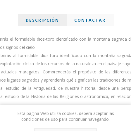
DESCRIPCIÓN
CONTACTAR
brirás el formidable dios-toro identificado con la montaña sagrada d
os signos del cielo
ubrirás al formidable dios-toro identificado con la montaña sagr
a explotación cíclica de los recursos de la naturaleza en el paisaje 
os actuales maragatos. Comprenderás el propósito de las diferente
os lugares sagrados y aprenderás qué significan las tradiciones de 
estudio de la Antigüedad, de nuestra historia, desde una perspec
a al estudio de la Historia de las Religiones o astronómica, en relac
e la región leonesa, como otros muchos lugares del Noroeste de l
Esta página Web utiliza cookies, deberá aceptar las
condiciones de uso para continuar navegando.
escubrir, que a pesar de ser clave para conocer nuestro pasado, 
ad.