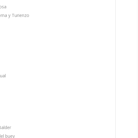
iosa
erna y Turienzo
tual
Balder
del buey