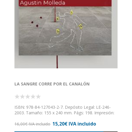
que se tuvieron bajo el paraguas amoroso de su
ama-madre Matilde. Desgraciadamente, nadie los
exploró como HERMANOS DE LECHE.
LA SANGRE CORRE POR EL CANALÓN
ISBN: 978-84-127043-2-7. Depósito Legal: LE-246-
2003. Tamaño: 155 x 240 mm. Págs: 198. Impresión:
una tinta. Encuadernación: rústica con solapas. // El
15,20€ IVA incluido
cuerpo ennavajado de un joven británico aparece
16,00€ IVA incluido
sobre el suelo de la terraza de un conocido albergue