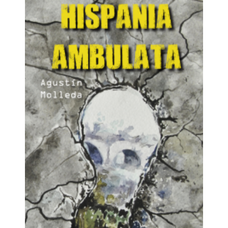
bajo el mandamiento de las Hijas de la Caridad,
institución religiosa bendecida por la Excma.
Diputación Provincial de León allá por los años
cincuenta y sesenta del pasado siglo para que
tomaran a su cargo el destino infantil y juvenil de
aquellas muchachas. No obstante, el tiempo
transcurrido, la memoria de las entonces acogidas en
el pabellón Virgen María de la Ciudad Residencial
Infantil San Cayetano continua viva y fresca y con
escasos regateos al olvido. Al igual que los niños del
pabellón San José, sometidos entonces al yugo de los
Terciarios Capuchinos; las niñas pocas veces se
retiraban a la cama a descansar, sino a imaginar lo
que les depararía el día siguiente cuando las monjas
se ajustaran la toca y comenzaran a repartir
estampas, rosarios, oraciones y mandobles porque
sí, porque tenían razón o porque no la tenían. Cuando
amanecía, una nube negra invadía todo el complejo
de la Ciudad Residencial Infantil San Cayetano. ¡Ave
María Purísima