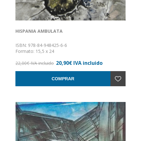
HISPANIA AMBULATA
ISBN: 978-84-948425-6-6
Formato: 15,5 x 24
Nº de páginas: 680
20,90€ IVA incluido
Encuadernación: Rústica
22,00€ IVA incluido
COMPRAR