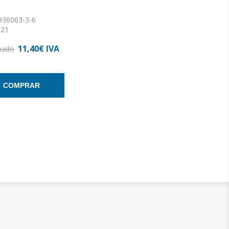
936063-3-6
 21
: 180
11,40€ IVA
n: Rústica con
luido
COMPRAR