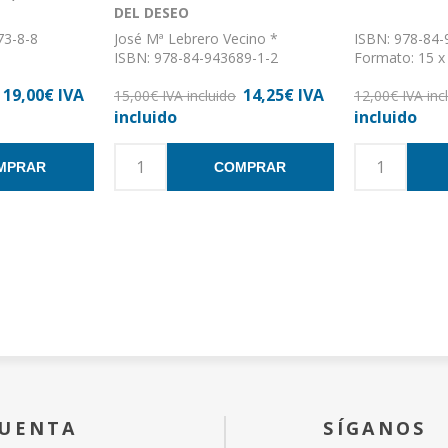
DEL DESEO
73-8-8
José Mª Lebrero Vecino *
ISBN: 978-84-
ISBN: 978-84-943689-1-2
Formato: 15 x
Formato: 15,5 x 24
Nº de páginas
19,00€ IVA
14,25€ IVA
stica
Nº de páginas: 152
15,00€ IVA incluido
Encuadernació
12,00€ IVA inc
Encuadernación: Rústica con
solapas
incluido
incluido
solapa
MPRAR
COMPRAR
CUENTA
SÍGANOS