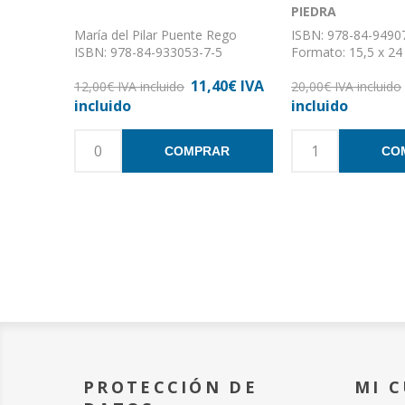
PIEDRA
María del Pilar Puente Rego
ISBN: 978-84-9490
ISBN: 978-84-933053-7-5
Formato: 15,5 x 24
Formato: 16 x 21
Nº de páginas: 440
11,40€ IVA
Nº de páginas: 112
12,00€ IVA incluido
Encuadernación: Rú
20,00€ IVA incluido
Encuadernación: Tapa dura
incluido
incluido
COMPRAR
CO
PROTECCIÓN DE
MI 