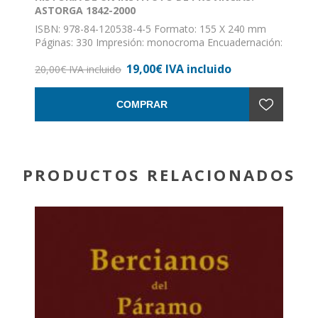
ASTORGA 1842-2000
ISBN: 978-84-120538-4-5 Formato: 155 X 240 mm
Páginas: 330 Impresión: monocroma Encuadernación:
rústica con solapas
19,00€ IVA incluido
20,00€ IVA incluido
COMPRAR
PRODUCTOS RELACIONADOS