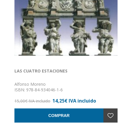
LAS CUATRO ESTACIONES
Alfonso Moreno
ISBN: 978-84-934046-1-6
Formato: 16 x 24
14,25€ IVA incluido
Nº de páginas: 148
15,00€ IVA incluido
Encuadernación: Rústica con solapas
COMPRAR