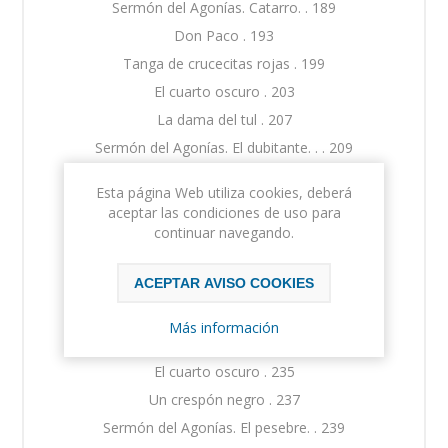
Sermón del Agonías. Catarro. . 189
Don Paco . 193
Tanga de crucecitas rojas . 199
El cuarto oscuro . 203
La dama del tul . 207
Sermón del Agonías. El dubitante. . . 209
Drag . 211
Esta página Web utiliza cookies, deberá
Jamín la Mona . 215
aceptar las condiciones de uso para
El país de los Pies Negros . 217
continuar navegando.
Leocadio . 223
ACEPTAR AVISO COOKIES
Zafarrancho de combate . 227
Sermón del Agonías. Cobarde. . 229
Más información
La Cristera . 231
El cuarto oscuro . 235
Un crespón negro . 237
Sermón del Agonías. El pesebre. . 239