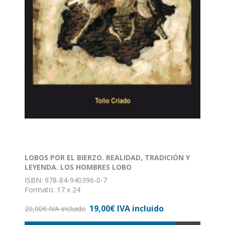
LOBOS POR EL BIERZO. REALIDAD, TRADICIÓN Y
LEYENDA. LOS HOMBRES LOBO
ISBN: 978-84-940396-0-7
Formato: 17 x 24
Nº de páginas: 270
19,00€ IVA incluido
Encuadernación: Rústica con solapa
20,00€ IVA incluido