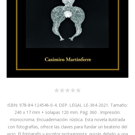
ISBN: 978-84-124546-0-4. DEP. LEGAL LE-364-2021. Tamaño:
240 x 17 mm + solapas 120 mm. Pág: 360 . Impresión:
monocroma. Encuadernación: rústica. Esta novela ilustrada
con fotografías, ofrece las claves para fundar un beaterio del
vicio. El fotógrafo y escritor protagonista, quizás debido a una