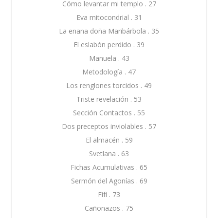
Cómo levantar mi templo . 27
Eva mitocondrial . 31
La enana doña Maribárbola . 35
El eslabón perdido . 39
Manuela . 43
Metodología . 47
Los renglones torcidos . 49
Triste revelación . 53
Sección Contactos . 55
Dos preceptos inviolables . 57
El almacén . 59
Svetlana . 63
Fichas Acumulativas . 65
Sermón del Agonías . 69
Fifí . 73
Cañonazos . 75