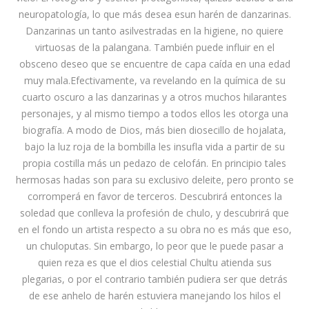
neuropatología, lo que más desea esun harén de danzarinas.
Danzarinas un tanto asilvestradas en la higiene, no quiere
virtuosas de la palangana. También puede influir en el
obsceno deseo que se encuentre de capa caída en una edad
muy mala.Efectivamente, va revelando en la química de su
cuarto oscuro a las danzarinas y a otros muchos hilarantes
personajes, y al mismo tiempo a todos ellos les otorga una
biografía. A modo de Dios, más bien diosecillo de hojalata,
bajo la luz roja de la bombilla les insufla vida a partir de su
propia costilla más un pedazo de celofán. En principio tales
hermosas hadas son para su exclusivo deleite, pero pronto se
corromperá en favor de terceros. Descubrirá entonces la
soledad que conlleva la profesión de chulo, y descubrirá que
en el fondo un artista respecto a su obra no es más que eso,
un chuloputas. Sin embargo, lo peor que le puede pasar a
quien reza es que el dios celestial Chultu atienda sus
plegarias, o por el contrario también pudiera ser que detrás
de ese anhelo de harén estuviera manejando los hilos el