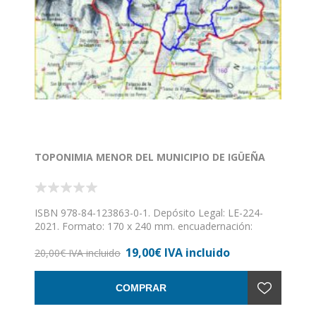
TOPONIMIA MENOR DEL MUNICIPIO DE IGÜEÑA
ISBN 978-84-123863-0-1. Depósito Legal: LE-224-
2021. Formato: 170 x 240 mm. encuadernación:
rústica con solapas. Páginas: 480. En este libro se ha
19,00€ IVA incluido
intentado recoger, lo más exactamente posible, la
20,00€ IVA incluido
ubicación de los distintos parajes de los pueblos del
municipio de Igüeña, con los nombres que les fueron
COMPRAR
aplicados por los vecinos que los utilizaban, junto con
posibles explicaciones de las razones que motivaron