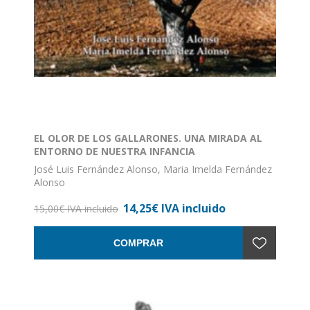
EL OLOR DE LOS GALLARONES. UNA MIRADA AL
ENTORNO DE NUESTRA INFANCIA
José Luis Fernández Alonso, Maria Imelda Fernández
Alonso
ISBN: 978-84-92438-73-0
14,25€ IVA incluido
Formato: 17 x 24
15,00€ IVA incluido
Nº de páginas: 263
Encuadernación: Rústica con solapa
COMPRAR