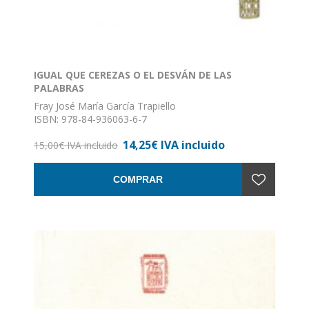
IGUAL QUE CEREZAS O EL DESVÁN DE LAS
PALABRAS
Fray José María García Trapiello
ISBN: 978-84-936063-6-7
Formato: 17 x 24
14,25€ IVA incluido
Nº de páginas: 271
15,00€ IVA incluido
Encuadernación: Rústica con solapas
COMPRAR