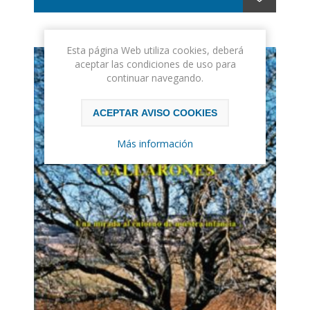
Rodríguez es el primero importantes, serio y riguroso
que se realiza sobre el habla de la Omaña Baja".
Janick Le Men.
Esta página Web utiliza cookies, deberá
aceptar las condiciones de uso para
continuar navegando.
ACEPTAR AVISO COOKIES
Más información