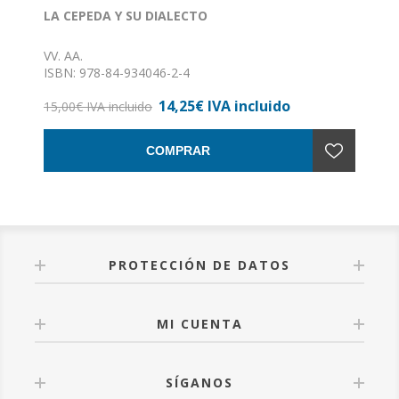
LA CEPEDA Y SU DIALECTO
VV. AA.
ISBN: 978-84-934046-2-4
Formato: 15 x 21
14,25€ IVA incluido
Nº de páginas: 184
15,00€ IVA incluido
Encuadernación: Rústica con solapas
COMPRAR
PROTECCIÓN DE DATOS
MI CUENTA
SÍGANOS