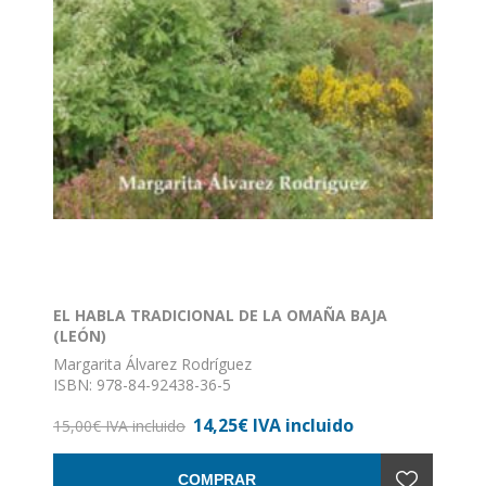
EL HABLA TRADICIONAL DE LA OMAÑA BAJA
(LEÓN)
Margarita Álvarez Rodríguez
ISBN: 978-84-92438-36-5
Formato: 17 x 24
14,25€ IVA incluido
Nº de páginas: 302
15,00€ IVA incluido
Encuadernación: Rustica con solapas. "... estamos de
enhorabuena, pues el estudio de Margarita Álvarez
COMPRAR