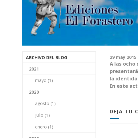
29
may
2015
ARCHIVO DEL BLOG
A las ocho 
2021
presentará 
la identida
mayo (1)
En este ac
2020
agosto (1)
DEJA TU
julio (1)
enero (1)