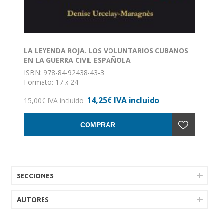
LA LEYENDA ROJA. LOS VOLUNTARIOS CUBANOS
EN LA GUERRA CIVIL ESPAÑOLA
ISBN: 978-84-92438-43-3
Formato: 17 x 24
Nº de páginas: 286
14,25€ IVA incluido
Encuadernación: Rústica con solapas
15,00€ IVA incluido
COMPRAR
SECCIONES
AUTORES