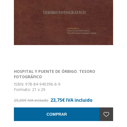
HOSPITAL Y PUENTE DE ÓRBIGO. TESORO
FOTOGRÁFICO
ISBN: 978-84-940396-6-9
Formato: 21 x 29
Nº de páginas: 347
23,75€ IVA incluido
Encuadernación: Tapa dura
25,00€ IVA incluido
COMPRAR