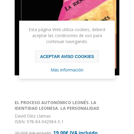
Esta página Web utiliza cookies, deberá
aceptar las condiciones de uso para
continuar navegando.
ACEPTAR AVISO COOKIES
Más información
EL PROCESO AUTONÓMICO LEONÉS. LA
IDENTIDAD LEONESA. LA PERSONALIDAD
LEONESA
David Díez Llamas
ISBN: 978-84-942984-3-1
Formato: 17 x 24
19,00€ IVA incluido
Nº de páginas: 574
20,00€ IVA incluido