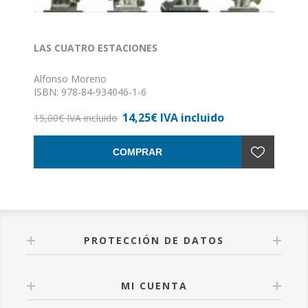
LAS CUATRO ESTACIONES
Alfonso Moreno
ISBN: 978-84-934046-1-6
Formato: 16 x 24
14,25€ IVA incluido
Nº de páginas: 148
15,00€ IVA incluido
Encuadernación: Rústica con solapas
COMPRAR
PROTECCIÓN DE DATOS
MI CUENTA