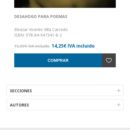
DESAHOGO PARA POEMAS
Eleazar Vicente Villa Carcedo
ISBN: 978-84-947341-8-2
Formato: 13 x21
14,25€ IVA incluido
Nº de páginas: 104
15,00€ IVA incluido
Encuadernación: Rústuca
COMPRAR
SECCIONES
AUTORES