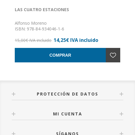
LAS CUATRO ESTACIONES
Alfonso Moreno
ISBN: 978-84-934046-1-6
Formato: 16 x 24
14,25€ IVA incluido
Nº de páginas: 148
15,00€ IVA incluido
Encuadernación: Rústica con solapas
COMPRAR
PROTECCIÓN DE DATOS
MI CUENTA
SÍGANOS