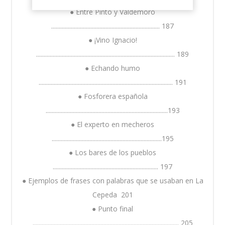
● Entre Pinto y Valdemoro
........................................................................ 187
● ¡Vino Ignacio!
............................................................................................ 189
● Echando humo
......................................................................................... 191
● Fosforera española
.................................................................................193
● El experto en mecheros
.........................................................................195
● Los bares de los pueblos
...................................................................... 197
● Ejemplos de frases con palabras que se usaban en La
Cepeda 201
● Punto final
................................................................................................. 205