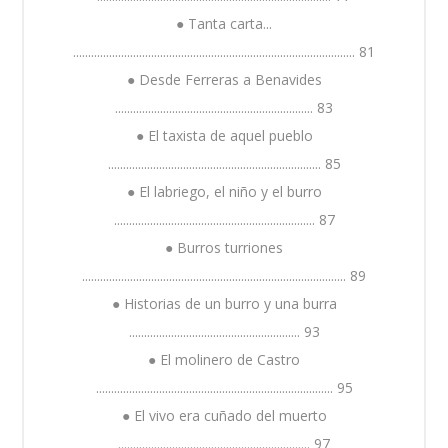
● Tanta carta...
.............................................................................................. 81
● Desde Ferreras a Benavides
.................................................................. 83
● El taxista de aquel pueblo
....................................................................... 85
● El labriego, el niño y el burro
................................................................... 87
● Burros turriones
........................................................................................ 89
● Historias de un burro y una burra
......................................................... 93
● El molinero de Castro
............................................................................... 95
● El vivo era cuñado del muerto
................................................................ 97