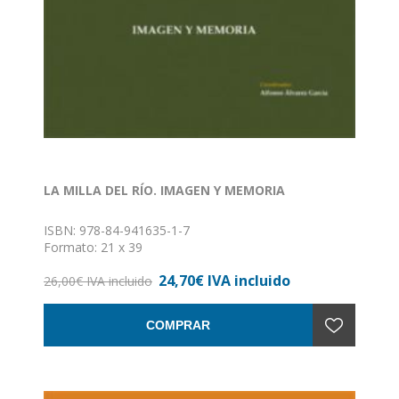
LA MILLA DEL RÍO. IMAGEN Y MEMORIA
ISBN: 978-84-941635-1-7
Formato: 21 x 39
Nº de páginas: 201
24,70€ IVA incluido
Encuadernación: Tapa dura
26,00€ IVA incluido
COMPRAR