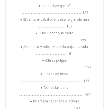
● Lo que hay que oír
................................................................................... 155
● El carro, el caballo, el paisano y el alemán
....................................... 157
● El tío Peona y la moto
............................................................................. 159
● ¡Por hurto y robo, Manuela baja la azada!
......................................... 161
● ¡Malas pulgas!
...........................................................................................163
● Juegos de niños
.......................................................................................165
● Donde las dan...
........................................................................................ 167
● Picaresca cepedana y lechera
............................................................ 169