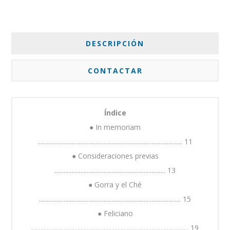
DESCRIPCIÓN
CONTACTAR
Índice
● In memoriam
.............................................................................................. 11
● Consideraciones previas
........................................................................ 13
● Gorra y el Ché
............................................................................................ 15
● Feliciano
...................................................................................................... 19