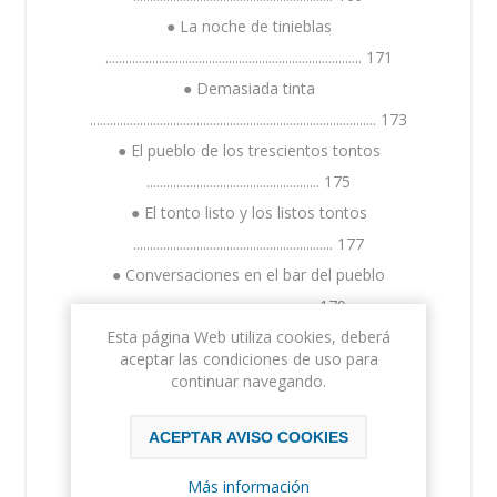
● La noche de tinieblas
............................................................................. 171
● Demasiada tinta
...................................................................................... 173
● El pueblo de los trescientos tontos
.................................................... 175
● El tonto listo y los listos tontos
............................................................ 177
● Conversaciones en el bar del pueblo
................................................. 179
Esta página Web utiliza cookies, deberá
● El tuerto de los...
aceptar las condiciones de uso para
...................................................................................... 181
continuar navegando.
● Los dos pajarines
................................................................................... 183
ACEPTAR AVISO COOKIES
● El perro fiera
Más información
............................................................................................. 185