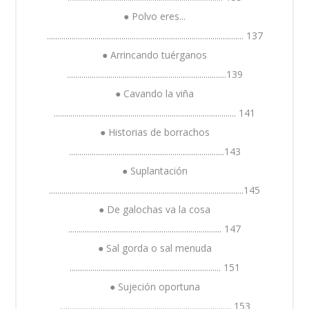
● Polvo eres...
............................................................................................... 137
● Arrincando tuérganos
.............................................................................139
● Cavando la viña
........................................................................................ 141
● Historias de borrachos
...........................................................................143
● Suplantación
..............................................................................................145
● De galochas va la cosa
.......................................................................... 147
● Sal gorda o sal menuda
......................................................................... 151
● Sujeción oportuna
................................................................................... 153