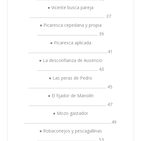
● Vicente busca pareja
............................................................................... 37
● Picaresca cepedana y propia
................................................................ 39
● Picaresca aplicada
....................................................................................41
● La desconfianza de Ausencio
................................................................ 43
● Las peras de Pedro
.................................................................................. 45
● El fijador de Manolín
.................................................................................. 47
● Mozo gastador
............................................................................................49
● Robaconejos y pescagallinas
................................................................ 53