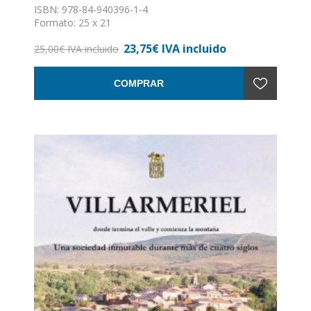
ISBN: 978-84-940396-1-4
Formato: 25 x 21
Nº de páginas: 228
23,75€ IVA incluido
Encuadernación: Tapa dura
25,00€ IVA incluido
COMPRAR