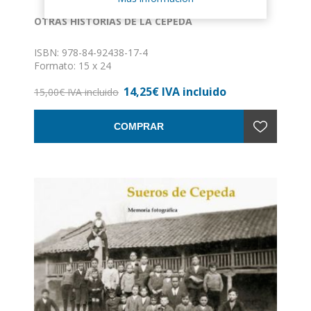
OTRAS HISTORIAS DE LA CEPEDA
ISBN: 978-84-92438-17-4
Formato: 15 x 24
Nº de páginas: 219
14,25€ IVA incluido
Encuadernación: Rústica con solapas
15,00€ IVA incluido
COMPRAR