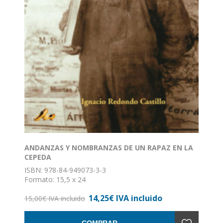
ANDANZAS Y NOMBRANZAS DE UN RAPAZ EN LA
CEPEDA
ISBN: 978-84-949073-3-3
Formato: 15,5 x 24
Nº de páginas: 280
14,25€ IVA incluido
Encuadernación: Rústica
15,00€ IVA incluido