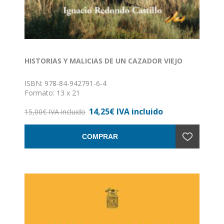
HISTORIAS Y MALICIAS DE UN CAZADOR VIEJO
ISBN: 978-84-942791-6-4
Formato: 13 x 21
Nº de páginas: 172
14,25€ IVA incluido
Encuadernación: Rústica con solapa
15,00€ IVA incluido
COMPRAR