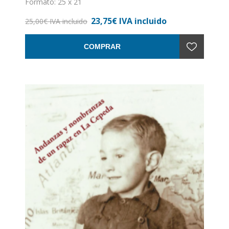
Formato: 25 x 21
Nº de páginas: 228
23,75€ IVA incluido
Encuadernación: Tapa dura
25,00€ IVA incluido
COMPRAR