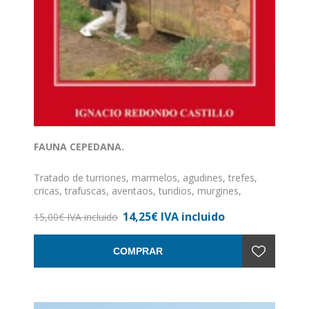
FAUNA CEPEDANA.
Tratado de turriones, marmelos, agudines, trefes,
cricas, trafuscas, aventaos, tundios, murgines,
trafallas y murmiellos
14,25€ IVA incluido
15,00€ IVA incluido
ISBN: 978-84-92438-54-9
Formato: 15 x 24
COMPRAR
Nº de páginas: 216
Encuadernación: Rústica con solapas