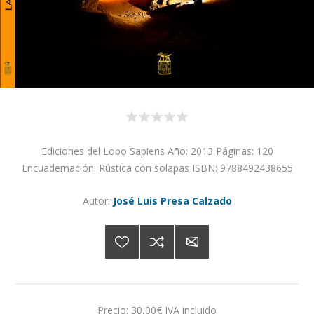
Ediciones del Lobo Sapiens Año: 2013 Páginas: 120
Encuadernación: Rústica con solapas ISBN: 9788492438655
Autor:
José Luis Presa Calzado
Precio:
30,00€ IVA incluido