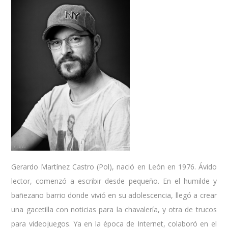
Gerardo Martínez Castro (Pol), nació en León en 1976. Ávido
lector, comenzó a escribir desde pequeño. En el humilde y
bañezano barrio donde vivió en su adolescencia, llegó a crear
una gacetilla con noticias para la chavalería, y otra de trucos
para videojuegos. Ya en la época de Internet, colaboró en el