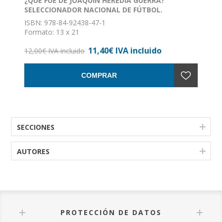
¿QUÉ FUE DE JOAQUÍN HEREDIA GUERRA?
SELECCIONADOR NACIONAL DE FÚTBOL.
PROTOTIPO DE UN “PASEADO” DE LA GUERRA
ISBN: 978-84-92438-47-1
CIVIL
Formato: 13 x 21
Encuadernación: Rústica con solapas
11,40€ IVA incluido
12,00€ IVA incluido
COMPRAR
SECCIONES
AUTORES
PROTECCIÓN DE DATOS