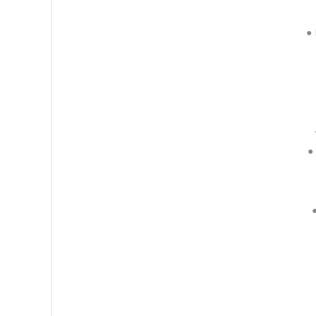
● 
● 
●