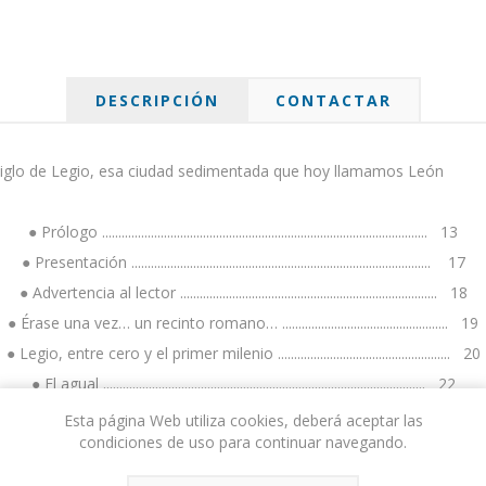
DESCRIPCIÓN
CONTACTAR
o siglo de Legio, esa ciudad sedimentada que hoy llamamos León
● Prólogo .................................................................................................... 13
● Presentación ............................................................................................ 17
● Advertencia al lector ............................................................................... 18
● Érase una vez… un recinto romano… ................................................... 19
● Legio, entre cero y el primer milenio ..................................................... 20
● El agual ................................................................................................... 22
● Decadencia de un imperio ....................................................................... 25
Esta página Web utiliza cookies, deberá aceptar las
condiciones de uso para continuar navegando.
● La época Visigoda ................................................................................... 26
● El zahorí del Castro ............................................................................... 28