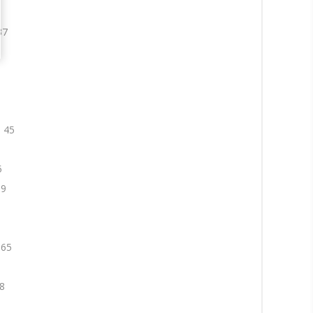
37
. 45
5
59
 65
68