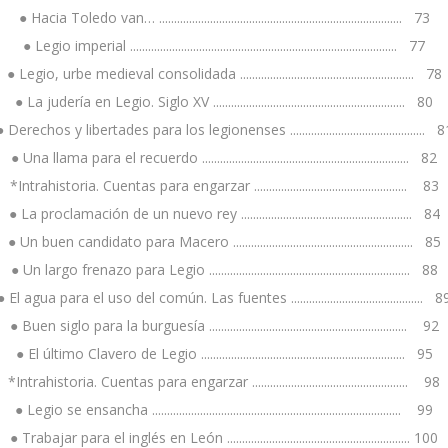
● Hacia Toledo van… ................................................................................. 73
● Legio imperial ......................................................................................... 77
● Legio, urbe medieval consolidada .......................................................... 78
● La judería en Legio. Siglo XV ................................................................ 80
● Derechos y libertades para los legionenses ............................................. 8
● Una llama para el recuerdo ..................................................................... 82
*Intrahistoria. Cuentas para engarzar ................................................... 83
● La proclamación de un nuevo rey ......................................................... 84
● Un buen candidato para Macero ............................................................ 85
● Un largo frenazo para Legio ................................................................... 88
● El agua para el uso del común. Las fuentes ............................................ 8
● Buen siglo para la burguesía .................................................................. 92
● El último Clavero de Legio .................................................................... 95
*Intrahistoria. Cuentas para engarzar .................................................... 98
● Legio se ensancha ................................................................................... 99
● Trabajar para el inglés en León ............................................................. 100