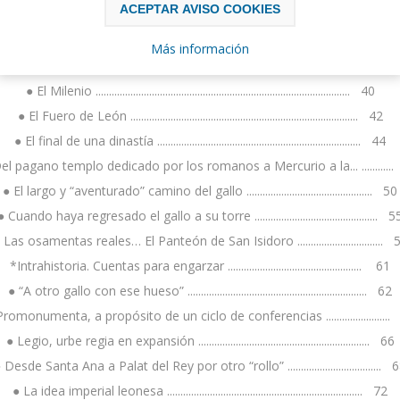
ACEPTAR AVISO COOKIES
● Siglo VIII. La invasión musulmana ........................................................ 35
 García I, el año 910 traslada la corte de Oviedo a Legio ....................... 
Más información
● San Salvador de Palat del Rey ................................................................ 38
● El Milenio ............................................................................................... 40
● El Fuero de León ..................................................................................... 42
● El final de una dinastía ............................................................................ 44
el pagano templo dedicado por los romanos a Mercurio a la... ...........
● El largo y “aventurado” camino del gallo ............................................... 50
● Cuando haya regresado el gallo a su torre .............................................. 5
 Las osamentas reales… El Panteón de San Isidoro ................................ 
*Intrahistoria. Cuentas para engarzar .................................................. 61
● “A otro gallo con ese hueso” ................................................................... 62
Promonumenta, a propósito de un ciclo de conferencias ........................
● Legio, urbe regia en expansión ................................................................ 66
 Desde Santa Ana a Palat del Rey por otro “rollo” ................................... 
● La idea imperial leonesa ......................................................................... 72