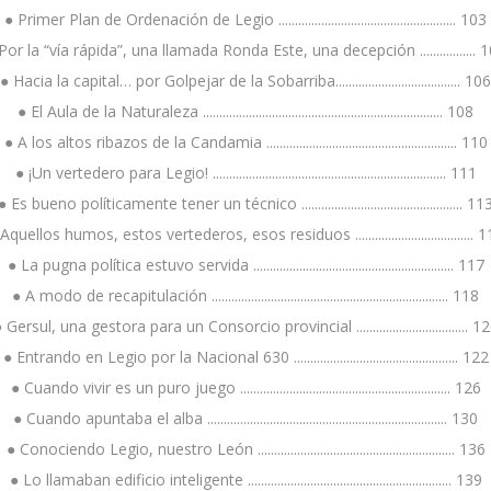
● Primer Plan de Ordenación de Legio ...................................................... 103
Por la “vía rápida”, una llamada Ronda Este, una decepción ................. 
● Hacia la capital… por Golpejar de la Sobarriba...................................... 106
● El Aula de la Naturaleza ......................................................................... 108
● A los altos ribazos de la Candamia .......................................................... 110
● ¡Un vertedero para Legio! ....................................................................... 111
● Es bueno políticamente tener un técnico ................................................. 11
Aquellos humos, estos vertederos, esos residuos .................................... 
● La pugna política estuvo servida ............................................................. 117
● A modo de recapitulación ........................................................................ 118
 Gersul, una gestora para un Consorcio provincial .................................. 1
● Entrando en Legio por la Nacional 630 .................................................. 122
● Cuando vivir es un puro juego ................................................................ 126
● Cuando apuntaba el alba ......................................................................... 130
● Conociendo Legio, nuestro León ............................................................ 136
● Lo llamaban edificio inteligente .............................................................. 139