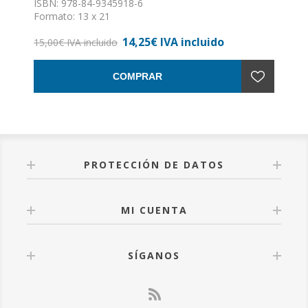
ISBN: 978-84-9345918-6
Formato: 13 x 21
Nº de páginas: 202
14,25€ IVA incluido
Encuadernación: Rústica con solapas
15,00€ IVA incluido
COMPRAR
PROTECCIÓN DE DATOS
MI CUENTA
SÍGANOS