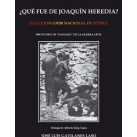
qué es lo que realmente sucede tras el repetido
sermón de los intelectuales de postín, letrados y
demás clerigalla. Ahora bien, ¿conviene salir de la
Caverna en la que no se está tan mal a fin de
cuentas? ¿Para qué y por qué liberarse? A veces,
filosofar es demasiado arriesgado y puede hacer
tambalear todo nuestro sistema de ideas e, incluso,
de creencias, a las que nos aferramos crédulamente.
Sin duda, invocar a Dios le viene bien al clérigo para
debilitar nuestras potencias y bien que le conviene al
político apelar a la Democracia para hablar en
nuestro nombre. Solemos tomar sus insultos por
halagos en cuanto nos dejamos tratar como “gente”,
como “ciudadanos” e, incluso, como “personas” de
los que solo esperan sumisión y un voto que
justifiquen nuestra genuflexión y servidumbre. En
verdad, si vamos a vivir tan poco, ¿a cuento de qué
dinamitar el statu quo en el que ya todo está atado y
bien atado? Sin embargo, digámoslo todo, nuestra
vida está truncada: se nos ha enseñado el espíritu
burlón y perturbador de Sócrates y ya no hay vuelta
atrás.