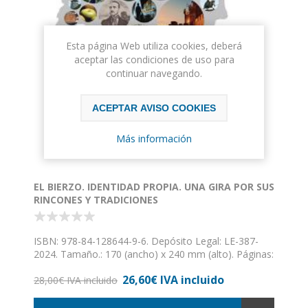
Esta página Web utiliza cookies, deberá
aceptar las condiciones de uso para
continuar navegando.
ACEPTAR AVISO COOKIES
Más información
EL BIERZO. IDENTIDAD PROPIA. UNA GIRA POR SUS
RINCONES Y TRADICIONES
ISBN: 978-84-128644-9-6. Depósito Legal: LE-387-
2024. Tamaño.: 170 (ancho) x 240 mm (alto). Páginas:
231. Impresión: cuatricromía. Encuadernación: rústica
26,60€ IVA incluido
con solapas. Seas foráneo —independientemente de
28,00€ IVA incluido
la es tación del año en que nos visites—, adoptivo —
por el vínculo que sea— o nativo —residas o no en