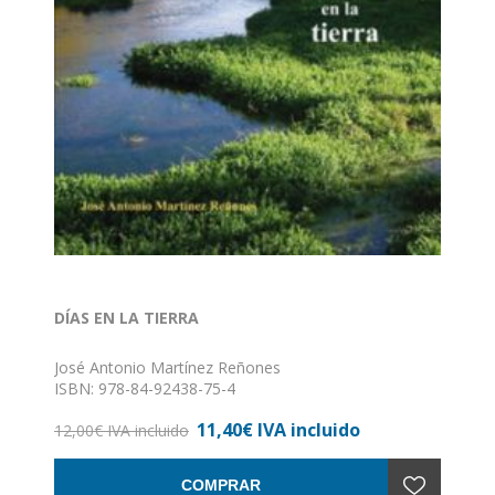
DÍAS EN LA TIERRA
José Antonio Martínez Reñones
ISBN: 978-84-92438-75-4
Formato: 14 x 22
11,40€ IVA incluido
Nº de páginas: 266
12,00€ IVA incluido
Encuadernación: Rústica con solapa
COMPRAR