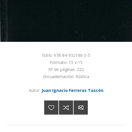
ISBN: 978-84-932188-5-5
Formato: 15 x 15
Nº de páginas: 222
Encuadernación: Rústica
Autor:
Juan Ignacio Ferreras Tascón