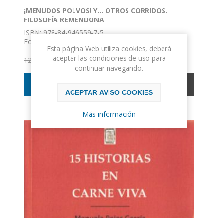
¡MENUDOS POLVOS! Y... OTROS CORRIDOS.
FILOSOFÍA REMENDONA
ISBN: 978-84-946559-7-5
Formato: 13 X 20
Esta página Web utiliza cookies, deberá
Nº de páginas: 212
aceptar las condiciones de uso para
11,40€ IVA incluido
Encuadernación: Rústica
12,00€ IVA incluido
continuar navegando.
COMPRAR
ACEPTAR AVISO COOKIES
Más información