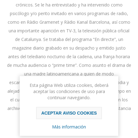
crónicos. Se le ha entrevistado y ha intervenido como
psicólogo y/o perito invitado en varios programas de radio,
como en Ràdio Gramenet y Ràdio Kanal Barcelona, así como
una importante aparición en TV-3, la televisión pública oficial
de Catalunya. Se trataba del programa “En directe”, un
magazine diario grabado en su despacho y emitido justo
antes del telediario nocturno de la cadena, una franja horaria
de mucha audiencia o “prime time”. Como asunto el drama de
una madre latinoamericana a quien de modo
escandalosamente arbitrario le habían retirado la custodia y
Esta página Web utiliza cookies, deberá
alejado de sus dos hijos durante más de dos años, tiempo en
aceptar las condiciones de uso para
continuar navegando.
el cual estuvieron recluidos en instituciones públicas. En los
archivos de todos estos lugares y medios quedará constancia
ACEPTAR AVISO COOKIES
histórica de su paso por ellos.
Más información
Ordenar