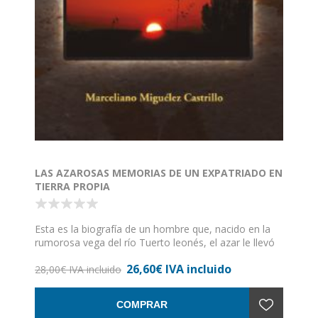
LAS AZAROSAS MEMORIAS DE UN EXPATRIADO EN
TIERRA PROPIA
Esta es la biografía de un hombre que, nacido en la
rumorosa vega del río Tuerto leonés, el azar le llevó
lejos, a Cataluña, donde ha discurrido la mayor parte
26,60€ IVA incluido
de su existencia. Marceliano, "Nano", es un escritor
28,00€ IVA incluido
valiente que se ofrece como escritor y objeto escrito
propiciatorio para desvelarnos las entretelas de
COMPRAR
tantos y tantos miles de españoles que han sido