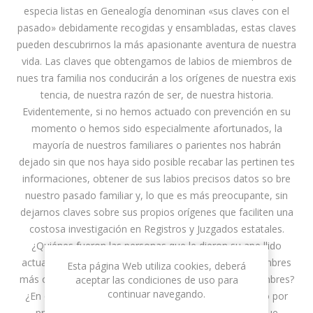
especia listas en Genealogía denominan «sus claves con el
pasado» debidamente recogidas y ensambladas, estas claves
pueden descubrirnos la más apasionante aventura de nuestra
vida. Las claves que obtengamos de labios de miembros de
nues tra familia nos conducirán a los orígenes de nuestra exis
tencia, de nuestra razón de ser, de nuestra historia.
Evidentemente, si no hemos actuado con prevención en su
momento o hemos sido especialmente afortunados, la
mayoría de nuestros familiares o parientes nos habrán
dejado sin que nos haya sido posible recabar las pertinen tes
informaciones, obtener de sus labios precisos datos so bre
nuestro pasado familiar y, lo que es más preocupante, sin
dejarnos claves sobre sus propios orígenes que faciliten una
costosa investigación en Registros y Juzgados estatales.
¿Quiénes fueron las personas que le dieron su ape llido
actual? ¿Por qué algunos han sido bautizados con nombres
Esta página Web utiliza cookies, deberá
más o menos cristianos? ¿De dónde proceden los nombres?
aceptar las condiciones de uso para
continuar navegando.
¿En qué rincón del mundo se estableció aquel apellido por
primera vez? ¿A dónde fueron aquellas perso nas que