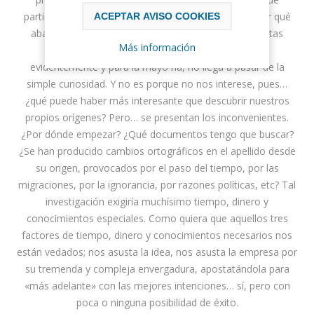
partieron hacia tierras lejanas? ¿Qué hacían aquí? ¿Por qué
ACEPTAR AVISO COOKIES
abandonaron su patria? Cuántas preguntas como estas
Más información
podríamos hacernos sobre nuestro pasado que,
evidentemente y para la mayo ría, no llega a pasar de la
simple curiosidad. Y no es porque no nos interese, pues…
¿qué puede haber más interesante que descubrir nuestros
propios orígenes? Pero… se presentan los inconvenientes.
¿Por dónde empezar? ¿Qué documentos tengo que buscar?
¿Se han producido cambios ortográficos en el apellido desde
su origen, provocados por el paso del tiempo, por las
migraciones, por la ignorancia, por razones políticas, etc? Tal
investigación exigiría muchísimo tiempo, dinero y
conocimientos especiales. Como quiera que aquellos tres
factores de tiempo, dinero y conocimientos necesarios nos
están vedados; nos asusta la idea, nos asusta la empresa por
su tremenda y compleja envergadura, apostatándola para
«más adelante» con las mejores intenciones… sí, pero con
poca o ninguna posibilidad de éxito.