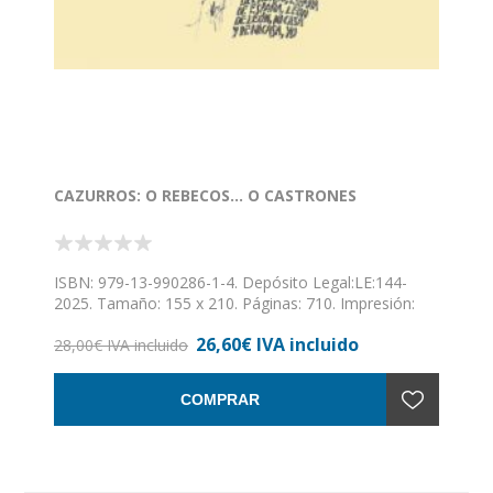
CAZURROS: O REBECOS... O CASTRONES
ISBN: 979-13-990286-1-4. Depósito Legal:LE:144-
2025. Tamaño: 155 x 210. Páginas: 710. Impresión:
monocroma. Encuadernación rústica cosida con
26,60€ IVA incluido
solapas. // Volviendo sólo a Don Pedro (Trapiello,
28,00€ IVA incluido
naturalmente) aún tengo que suscribir puntos de
mucha incumbencia. Cronista oficial. Eso digo a la
COMPRAR
Corporación que proceda. Y nombrándosele ya.
Cronista que acierte a moler las muelas más duras
del gatuperio institucional y ciudadano. Háganme
caso, Excelencias. Bien está el cronista crónico,
experto en actos de gala, rastros benéficos, rifas,