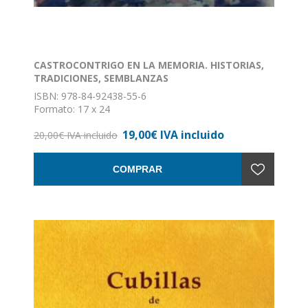
CASTROCONTRIGO EN LA MEMORIA. HISTORIAS,
TRADICIONES, SEMBLANZAS
ISBN: 978-84-92438-55-6
Formato: 17 x 24
Nº de páginas: 380
19,00€ IVA incluido
Encuadernación: Rústica con solapas
20,00€ IVA incluido
COMPRAR