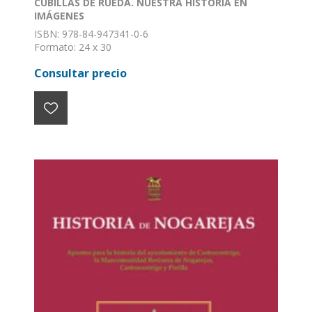
CUBILLAS DE RUEDA. NUESTRA HISTORIA EN
IMÁGENES
ISBN: 978-84-947341-0-6
Formato: 24 x 30
Nº de páginas: 260
Consultar precio
Encuadernación: Tapa dura