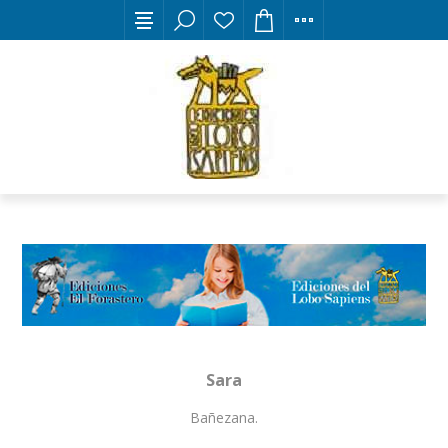
Sara
Bañezana.