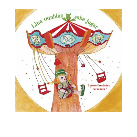
parsimonioso gato Zacarías. Pero el karma del arte
hará que los cuadros de famos@s pintor@s como
Francisco de Goya, Leonora Carrington, R.
Magritte,..., cobren vida, y que cada hechizo se vuelva
en su contra. ¿Quedará atrapada la bruja en algún
terrorífico cuadro? El cuento permite sensibilizar y
reflexionar sobre la acción y efecto de acosar a los
demás, bajo el lema: ¡SI NO NOS REÍMOS TODOS, LA
BROMA NO TIENE GRACIA