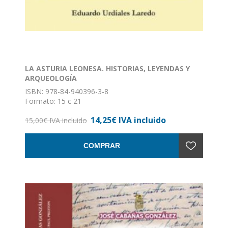
LA ASTURIA LEONESA. HISTORIAS, LEYENDAS Y
ARQUEOLOGÍA
ISBN: 978-84-940396-3-8
Formato: 15 c 21
Nº de páginas: 320
14,25€ IVA incluido
Encuadernación: Rústica con solapas
15,00€ IVA incluido
COMPRAR