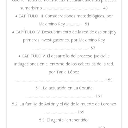
sumarísimo .................................................................. 43
● CAPÍTULO III. Consideraciones metodológicas, por
Maximino Rey .................. 51
● CAPÍTULO IV. Descubrimiento de la red de espionaje y
primeras investigaciones, por Maximino Rey
.................................................................. 57
● CAPITULO V. El desarrollo del proceso judicial e
indagaciones en el entorno de los cabecillas de la red,
por Tania López
........................................................................................................ 159
5.1. La actuación en La Coruña
................................................................................ 161
5.2. La familia de Antón y el día de la muerte de Lorenzo
...................................... 169
5.3. El agente “arrepentido”
...................................................................................... 180