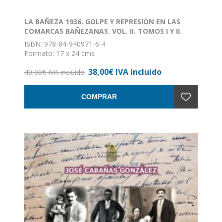
LA BAÑEZA 1936. GOLPE Y REPRESIÓN EN LAS
COMARCAS BAÑEZANAS. VOL. II. TOMOS I Y II.
ISBN: 978-84-940971-6-4
Formato: 17 x 24 cms
Nº de páginas: 1042
38,00€ IVA incluido
Encuadernación: Rústica con solapa
40,00€ IVA incluido
COMPRAR