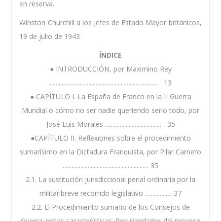
en reserva.
Winston Churchill a los jefes de Estado Mayor británicos,
19 de julio de 1943
ÍNDICE
● INTRODUCCIÓN, por Maximino Rey
......................................................................... 13
● CAPÍTULO I. La España de Franco en la II Guerra
Mundial o cómo no ser nadie queriendo serlo todo, por
José Luis Morales ...................................... 35
●CAPÍTULO II. Reflexiones sobre el procedimiento
sumarísimo en la Dictadura Franquista, por Pilar Carnero
.......................................................... 35
2.1. La sustitución jurisdiccional penal ordinaria por la
militar:breve recorrido legislativo .................. 37
2.2. El Procedimiento sumario de los Consejos de
Guerra: notas características. Peculiaridades del proceso