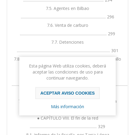
7.5. Agentes en Bilbao
.............................................................................................. 296
7.6. Venta de carburo
................................................................................................ 299
7.7. Detenciones
....................................................................................................... 301
7.8. Los agentes de la red de espionaje, por Silvia Gallo
Esta página Web utiliza cookies, deberá
................................................. 306
aceptar las condiciones de uso para
7.9. Otros colaboradores no contraseñados
continuar navegando.
..................................................................................................................................
316
ACEPTAR AVISO COOKIES
7.10. La enfermedad de José Sanmiguel, por Tania
Más información
López .................................................. 320
● CAPÍTULO VIII. El fin de la red
.......................................................................... 329
8.1. Informe de la fiscalía, por Tania López