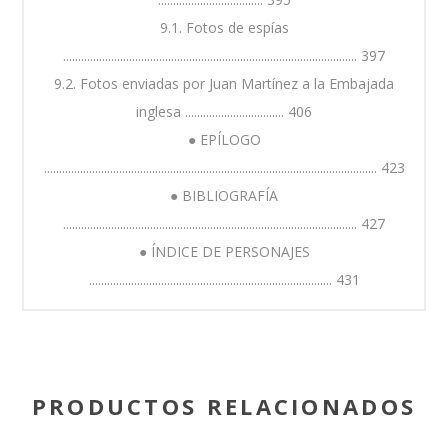
9.1. Fotos de espías
.................................................................................................. 397
9.2. Fotos enviadas por Juan Martínez a la Embajada
inglesa ................................. 406
● EPÍLOGO
............................................................................................................... 423
● BIBLIOGRAFÍA
.................................................................................................. 427
● ÍNDICE DE PERSONAJES
................................................................................. 431
PRODUCTOS RELACIONADOS