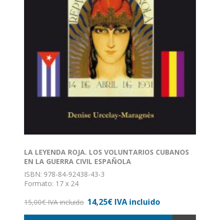
LA LEYENDA ROJA. LOS VOLUNTARIOS CUBANOS
EN LA GUERRA CIVIL ESPAÑOLA
ISBN: 978-84-92438-43-3
Formato: 17 x 24
Nº de páginas: 286
14,25€ IVA incluido
Encuadernación: Rústica con solapas
15,00€ IVA incluido