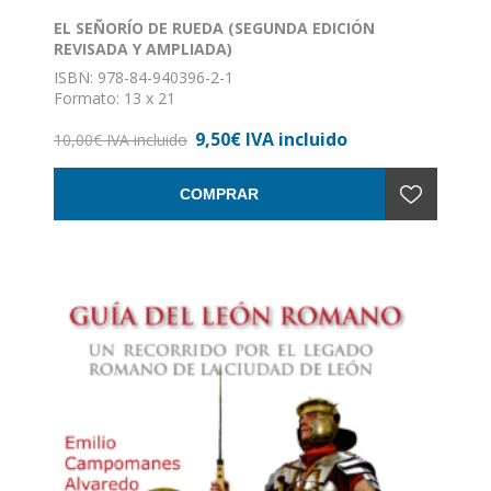
EL SEÑORÍO DE RUEDA (SEGUNDA EDICIÓN
REVISADA Y AMPLIADA)
ISBN: 978-84-940396-2-1
Formato: 13 x 21
Nº de páginas: 116
9,50€ IVA incluido
Encuadernación: Rústica con solapas
10,00€ IVA incluido
COMPRAR