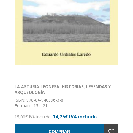
LA ASTURIA LEONESA. HISTORIAS, LEYENDAS Y
ARQUEOLOGÍA
ISBN: 978-84-940396-3-8
Formato: 15 c 21
Nº de páginas: 320
14,25€ IVA incluido
Encuadernación: Rústica con solapas
15,00€ IVA incluido
COMPRAR