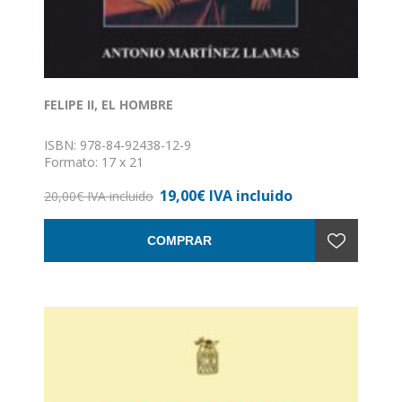
FELIPE II, EL HOMBRE
ISBN: 978-84-92438-12-9
Formato: 17 x 21
Nº de páginas: 337
19,00€ IVA incluido
Encuadernación: Rústica con solapas
20,00€ IVA incluido
COMPRAR