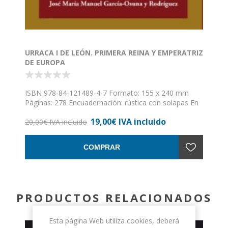
URRACA I DE LEÓN. PRIMERA REINA Y EMPERATRIZ
DE EUROPA
ISBN 978-84-121489-4-7 Formato: 155 x 240 mm
Páginas: 278 Encuadernación: rústica con solapas En
el presente trabajo monográfico y biográfico me he
19,00€ IVA incluido
acercado con un interés y rigor enormes, a una de las
20,00€ IVA incluido
grandes reinas europeas y, ¡cómo no!, lo es de León,
pero ella sabe de dónde viene y a donde va, y por
COMPRAR
esta razón se intitula siempre como: “EMPERADORA
DE LEÓN Y REYNA DE TODA ESPANNA”. Ella es el
REY DE LEÓN, ya que ese reino le pertenece, y así
signa algunos diplomas.
PRODUCTOS RELACIONADOS
Esta página Web utiliza cookies, deberá