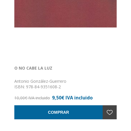
O NO CABE LA LUZ
Antonio González-Guerrero
ISBN: 978-84-9351608-2
Formato: 14 x 23
9,50€ IVA incluido
Nº de páginas: 77
10,00€ IVA incluido
Encuadernación: Rústica
COMPRAR