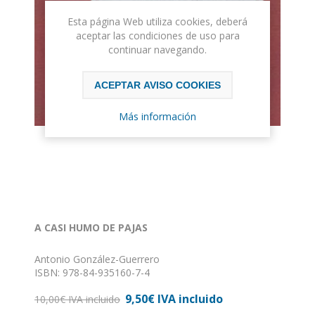
Esta página Web utiliza cookies, deberá
aceptar las condiciones de uso para
continuar navegando.
ACEPTAR AVISO COOKIES
Más información
A CASI HUMO DE PAJAS
Antonio González-Guerrero
ISBN: 978-84-935160-7-4
Formato: 14 x 23
9,50€ IVA incluido
Nº de páginas: 71
10,00€ IVA incluido
Encuadernación: Rústica