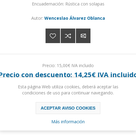
Encuadernación: Rústica con solapas
Autor:
Wenceslao Álvarez Oblanca
Precio:
15,00€ IVA incluido
Precio con descuento:
14,25€ IVA incluid
Esta página Web utiliza cookies, deberá aceptar las
condiciones de uso para continuar navegando.
COMPRAR
ACEPTAR AVISO COOKIES
Please select the address you want to ship to
Más información