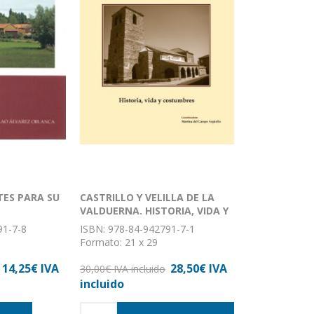
TES PARA SU
CASTRILLO Y VELILLA DE LA
VALDUERNA. HISTORIA, VIDA Y
COSTUMBRES
91-7-8
ISBN: 978-84-942791-7-1
Formato: 21 x 29
stica con
Encuadernación: Tapa dura
14,25€ IVA
28,50€ IVA
30,00€ IVA incluido
incluido