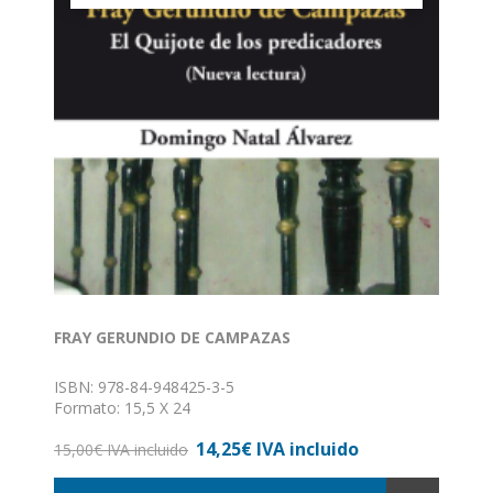
FRAY GERUNDIO DE CAMPAZAS
ISBN: 978-84-948425-3-5
Formato: 15,5 X 24
Nº de páginas: 173
14,25€ IVA incluido
Encuadernación: Rústica
15,00€ IVA incluido