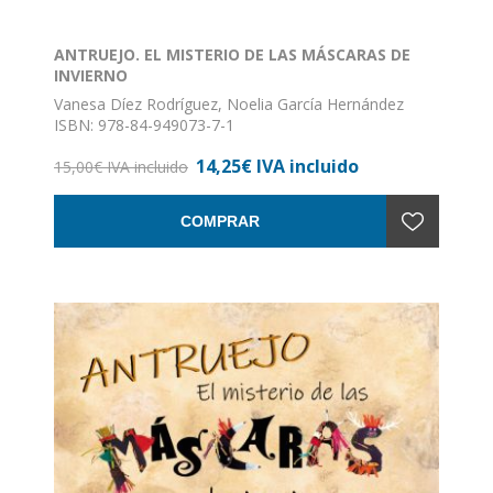
ANTRUEJO. EL MISTERIO DE LAS MÁSCARAS DE
INVIERNO
Vanesa Díez Rodríguez, Noelia García Hernández
ISBN: 978-84-949073-7-1
Formato: 24 x 17
14,25€ IVA incluido
Nº de páginas: 56
15,00€ IVA incluido
Encuadernación: Rústica
COMPRAR