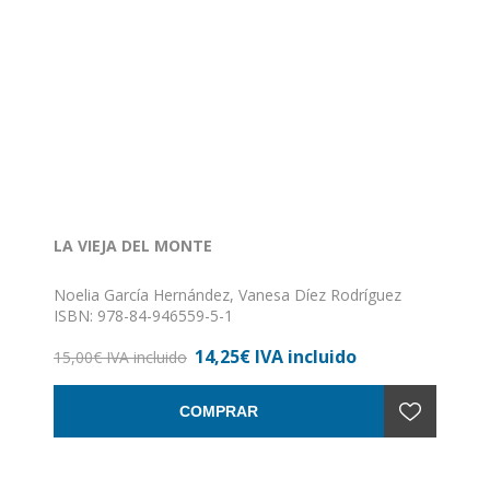
LA VIEJA DEL MONTE
Noelia García Hernández, Vanesa Díez Rodríguez
ISBN: 978-84-946559-5-1
Formato: 17 x 24
14,25€ IVA incluido
Nº de páginas: 64
15,00€ IVA incluido
Encuadernación: Rústica
COMPRAR