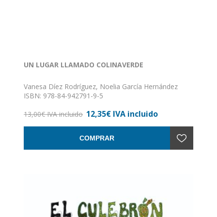
UN LUGAR LLAMADO COLINAVERDE
Vanesa Díez Rodríguez, Noelia García Hernández
ISBN: 978-84-942791-9-5
Formato: 24 x 24
12,35€ IVA incluido
Nº de páginas: 69
13,00€ IVA incluido
Encuadernación: Rústica con solapas
COMPRAR