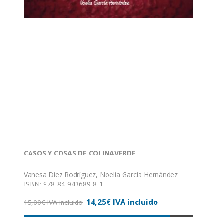
CASOS Y COSAS DE COLINAVERDE
Vanesa Díez Rodríguez, Noelia García Hernández
ISBN: 978-84-943689-8-1
Formato: 24 x 21
14,25€ IVA incluido
Nº de páginas: 80
15,00€ IVA incluido
Encuadernación: rústica