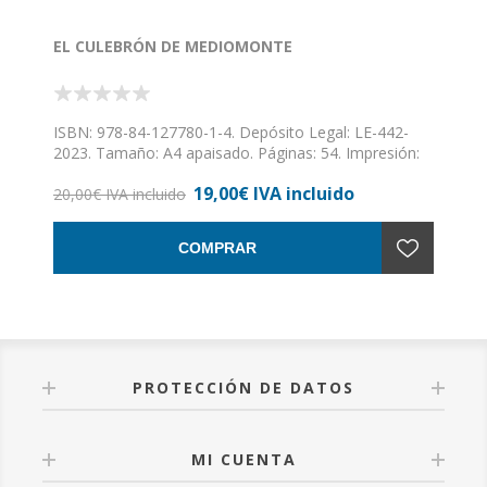
EL CULEBRÓN DE MEDIOMONTE
ISBN: 978-84-127780-1-4. Depósito Legal: LE-442-
2023. Tamaño: A4 apaisado. Páginas: 54. Impresión:
cuatricromía. Encuadernación: tapa dura. Le
19,00€ IVA incluido
acompaña un encarte. // ¡¡CUIDADO!! ¡¡NI SE TE
20,00€ IVA incluido
OCURRA ABRIR ESTE LIBRO!! No, no es un libro fácil
este, ¡qué va! ¡Al contrario! Este es un libro que va a
COMPRAR
lanzarte u desafío que nadie, ¡nadie, eh!, ha logrado
superar hasta hoy. ¿Cómo dices? ¿Qué te atreves a
intentarlo? ¿¡Seguro!? Hummmmmm, entonces…,
aquí va:
PROTECCIÓN DE DATOS
MI CUENTA