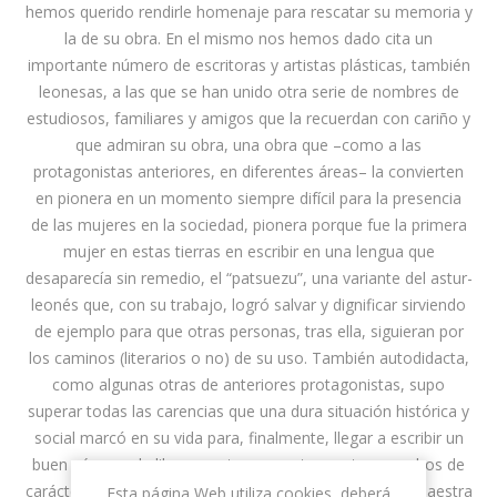
hemos querido rendirle homenaje para rescatar su memoria y
la de su obra. En el mismo nos hemos dado cita un
importante número de escritoras y artistas plásticas, también
leonesas, a las que se han unido otra serie de nombres de
estudiosos, familiares y amigos que la recuerdan con cariño y
que admiran su obra, una obra que –como a las
protagonistas anteriores, en diferentes áreas– la convierten
en pionera en un momento siempre difícil para la presencia
de las mujeres en la sociedad, pionera porque fue la primera
mujer en estas tierras en escribir en una lengua que
desaparecía sin remedio, el “patsuezu”, una variante del astur-
leonés que, con su trabajo, logró salvar y dignificar sirviendo
de ejemplo para que otras personas, tras ella, siguieran por
los caminos (literarios o no) de su uso. También autodidacta,
como algunas otras de anteriores protagonistas, supo
superar todas las carencias que una dura situación histórica y
social marcó en su vida para, finalmente, llegar a escribir un
buen número de libros y estar presente en otros muchos de
carácter colectivo. Y, de alguna forma, convertirse en maestra
Esta página Web utiliza cookies, deberá