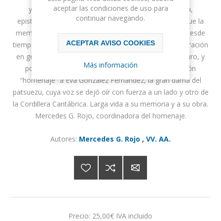
aceptar las condiciones de uso para
y referencia. Nos regaló su obra, narrativa, poética,
continuar navegando.
epistolar..., y también de recuperación etnográfica, y fue la
memoria de una larga y hermosa tradición oral que –desde
ACEPTAR AVISO COOKIES
tiempos inmemoriales– venía transmitiéndose de generación
en generación. Su voz fue memoria y también fue futuro, y
Más información
por eso queremos honrar con esta nueva publicación
“homenaje” a Eva González Fernández, la gran dama del
patsuezu, cuya voz se dejó oír con fuerza a un lado y otro de
la Cordillera Cantábrica. Larga vida a su memoria y a su obra.
Mercedes G. Rojo, coordinadora del homenaje.
Autores:
Mercedes G. Rojo
,
VV. AA.
Precio:
25,00€ IVA incluido