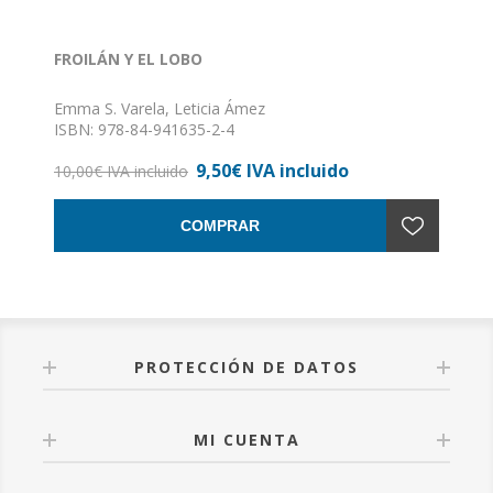
FROILÁN Y EL LOBO
Emma S. Varela, Leticia Ámez
ISBN: 978-84-941635-2-4
Formato: 215x155 mm
9,50€ IVA incluido
Nº de páginas: 34
10,00€ IVA incluido
Encuadernación: Rústica con solapas
COMPRAR
PROTECCIÓN DE DATOS
MI CUENTA