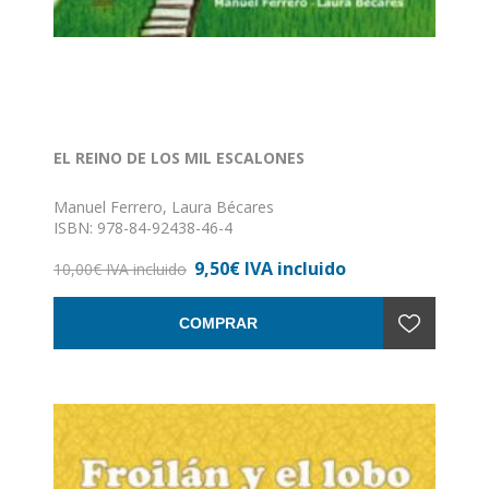
EL REINO DE LOS MIL ESCALONES
Manuel Ferrero, Laura Bécares
ISBN: 978-84-92438-46-4
Formato: 15 x 21
9,50€ IVA incluido
Nº de páginas: 47
10,00€ IVA incluido
Encuadernación: Rústica
COMPRAR