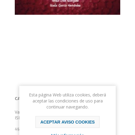
Esta página Web utiliza cookies, deberá
CASOS Y COSAS DE COLINAVERDE
aceptar las condiciones de uso para
continuar navegando.
Vanesa Díez Rodríguez, Noelia García Hernández
ISBN: 978-84-943689-8-1
ACEPTAR AVISO COOKIES
Formato: 24 x 21
14,25€ IVA incluido
Nº de páginas: 80
15,00€ IVA incluido
Encuadernación: rústica