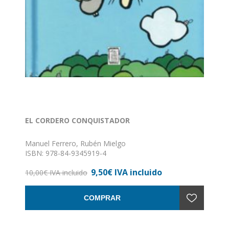
EL CORDERO CONQUISTADOR
Manuel Ferrero, Rubén Mielgo
ISBN: 978-84-9345919-4
Formato: 16 x 24
9,50€ IVA incluido
Nº de páginas: 32
10,00€ IVA incluido
Encuadernación: Tapa dura
COMPRAR