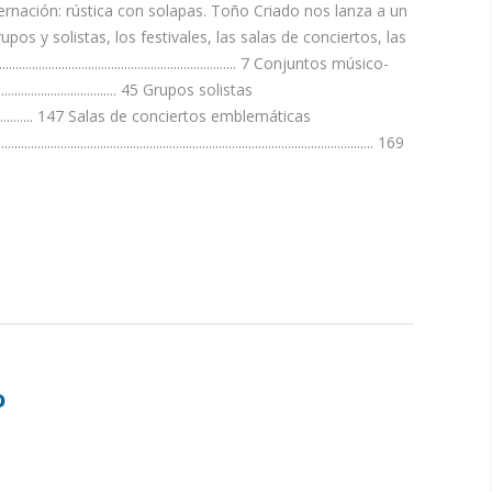
rnación: rústica con solapas. Toño Criado nos lanza a un
s y solistas, los festivales, las salas de conciertos, las
...................................................... 7 Conjuntos músico-
........................................ 45 Grupos solistas
........................................ 147 Salas de conciertos emblemáticas
.................................................................................................... 169
o