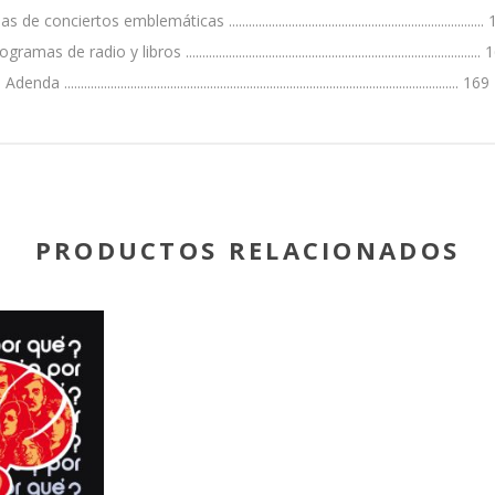
s de conciertos emblemáticas ............................................................................
gramas de radio y libros .........................................................................................
Adenda ....................................................................................................................... 169
PRODUCTOS RELACIONADOS