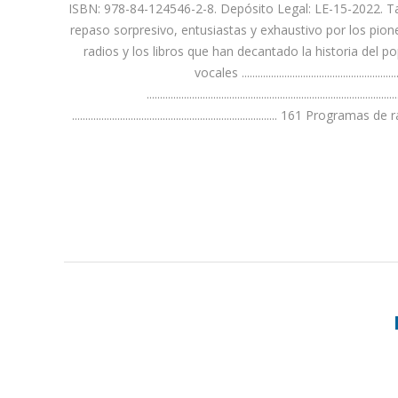
ISBN: 978-84-124546-2-8. Depósito Legal: LE-15-2022. Ta
repaso sorpresivo, entusiastas y exhaustivo por los pione
radios y los libros que han decantado la historia del pop y del rock en l
vocales ..................................................
............................................................................
............................................................................. 161 Programas de radio y 