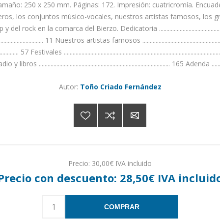
maño: 250 x 250 mm. Páginas: 172. Impresión: cuatricromía. Encuade
ros, los conjuntos músico-vocales, nuestros artistas famosos, los grupo
a comarca del Bierzo. Dedicatoria ...........................................................
...................................... 11 Nuestros artistas famosos ................................................
............................... 57 Festivales ............................................................................
libros ......................................................................................... 165 Adenda ...................
Autor:
Toño Criado Fernández
Precio:
30,00€ IVA incluido
Precio con descuento:
28,50€ IVA incluid
COMPRAR