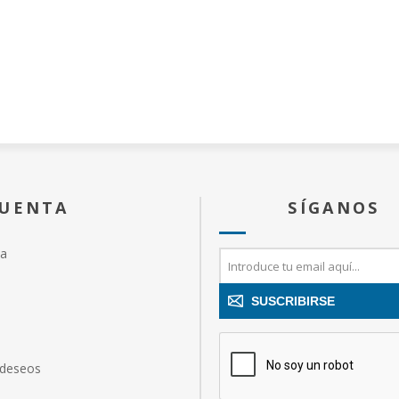
era sido
s habituales
cnica
o) y ambición
 Los muchachos
en Why? se
onjuraron de lo
brados , pero
irreverencia
 un brutal,
zaba la
xtracto de
CUENTA
SÍGANOS
 palpita.
ta
SUSCRIBIRSE
 deseos