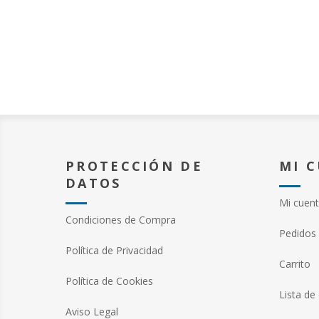
si su genética hubi
cargada sólo con la
dosis de ilusión, té
(virtuosismo inclus
artística. ¡Qué va!
exploradores que 
conjuntaron y se c
habitual no iban so
de ganas, pasión e 
tenían un tremendo,
cargamento que ro
ilegalidad. (Jamr, e
PROTECCIÓN DE
MI 
Tantos años... y aún
DATOS
Mi cuen
Condiciones de Compra
Pedidos
Política de Privacidad
Carrito
Política de Cookies
Lista de
Aviso Legal