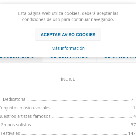
Please select the address you want to ship to
Esta página Web utiliza cookies, deberá aceptar las
condiciones de uso para continuar navegando.
ACEPTAR AVISO COOKIES
Más información
DESCRIPCIÓN
COMENTARIOS
CONTACTA
íNDICE
Dedicatoria ................................................................................................................. 7
onjuntos músico-vocales ........................................................................................ 
uestros artistas famosos ........................................................................................ 
Grupos solistas ........................................................................................................... 57
Festivales .................................................................................................................... 147