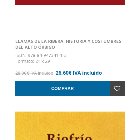
LLAMAS DE LA RIBERA. HISTORIA Y COSTUMBRES
DEL ALTO ÓRBIGO
ISBN: 978-84-947341-1-3
Formato: 21 x 29
Nº de páginas: 208
26,60€ IVA incluido
Encuadernación: Tapa dura
28,00€ IVA incluido
COMPRAR