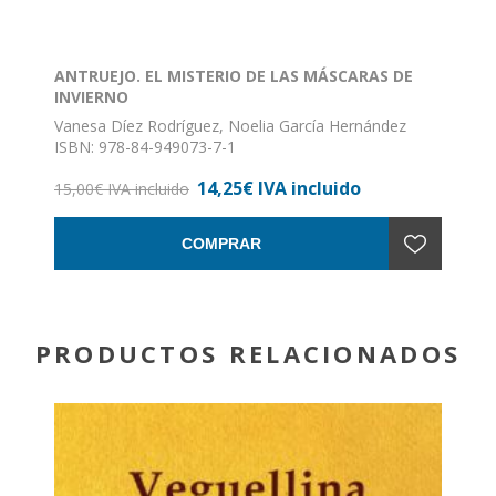
ANTRUEJO. EL MISTERIO DE LAS MÁSCARAS DE
INVIERNO
Vanesa Díez Rodríguez, Noelia García Hernández
ISBN: 978-84-949073-7-1
Formato: 24 x 17
14,25€ IVA incluido
Nº de páginas: 56
15,00€ IVA incluido
Encuadernación: Rústica
COMPRAR
PRODUCTOS RELACIONADOS