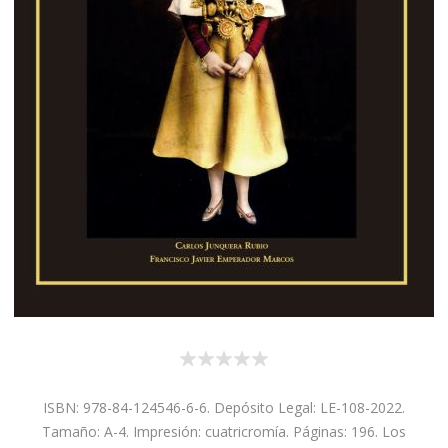
ISBN: 978-84-124546-6-6. Depósito Legal: LE-108-2022.
Tamaño: A-4. Impresión: cuatricromía. Páginas: 196. Los