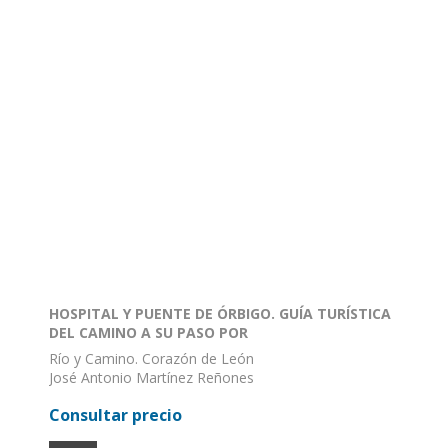
HOSPITAL Y PUENTE DE ÓRBIGO. GUÍA TURÍSTICA
DEL CAMINO A SU PASO POR
Río y Camino. Corazón de León
José Antonio Martínez Reñones
ISBN: 978-84-946559-2-0
Consultar precio
Formato: 68 X 48
Encuadernación: Plano