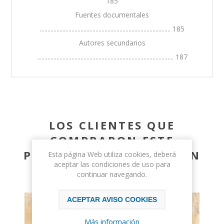
185
Fuentes documentales
....................................................................................... 185
Autores secundarios
........................................................................................... 187
LOS CLIENTES QUE
COMPRARON ESTE
PRODUCTO TAMBIÉN HAN
Esta página Web utiliza cookies, deberá
aceptar las condiciones de uso para
COMPRADO
continuar navegando.
ACEPTAR AVISO COOKIES
Más información