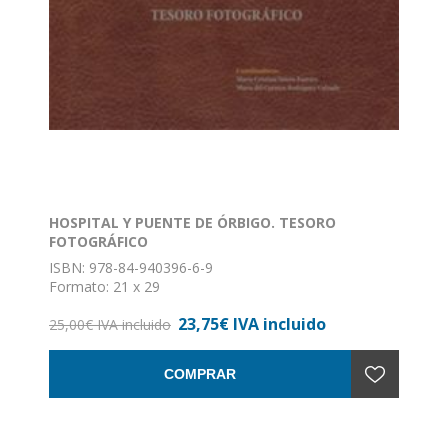
HOSPITAL Y PUENTE DE ÓRBIGO. TESORO
FOTOGRÁFICO
ISBN: 978-84-940396-6-9
Formato: 21 x 29
Nº de páginas: 347
23,75€ IVA incluido
Encuadernación: Tapa dura
25,00€ IVA incluido
COMPRAR