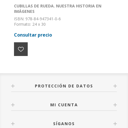
CUBILLAS DE RUEDA. NUESTRA HISTORIA EN
IMÁGENES
ISBN: 978-84-947341-0-6
Formato: 24 x 30
Nº de páginas: 260
Consultar precio
Encuadernación: Tapa dura
PROTECCIÓN DE DATOS
MI CUENTA
SÍGANOS