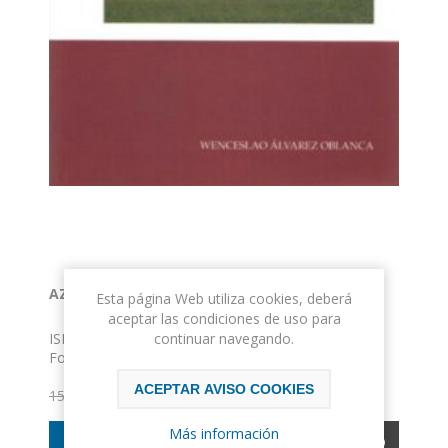
AZADINOS. APUNTES PARA SU HISTORIA
Esta página Web utiliza cookies, deberá
aceptar las condiciones de uso para
continuar navegando.
ISBN: 978-84-934591-7-8
Formato: 17 x 24
Encuadernación: Rústica con solapas
ACEPTAR AVISO COOKIES
14,25€ IVA incluido
15,00€ IVA incluido
Más información
COMPRAR