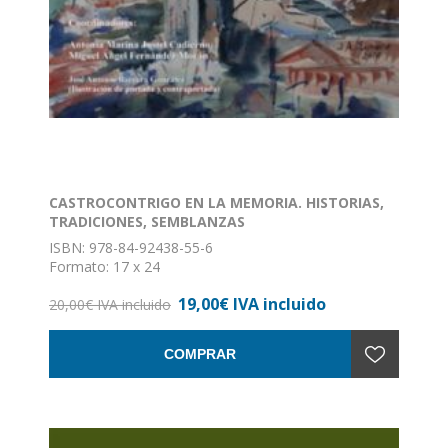
CASTROCONTRIGO EN LA MEMORIA. HISTORIAS,
TRADICIONES, SEMBLANZAS
ISBN: 978-84-92438-55-6
Formato: 17 x 24
Nº de páginas: 380
19,00€ IVA incluido
Encuadernación: Rústica con solapas
20,00€ IVA incluido
COMPRAR