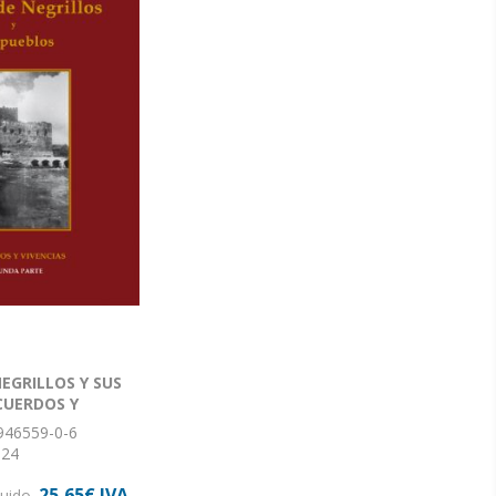
EGRILLOS Y SUS
CUERDOS Y
SEGUNDA PARTE
946559-0-6
 24
: 364
25,65€ IVA
n: Tapa dura
luido