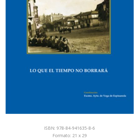
ISBN: 978-84-941635-8-6
Formato: 21 x 29