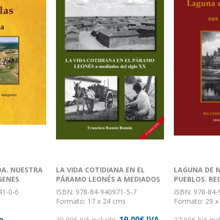
DA. NUESTRA
LA VIDA COTIDIANA EN EL
LAGUNA DE N
GENES
PÁRAMO LEONÉS A MEDIADOS
PUEBLOS. RE
DEL SIGLO XX
VIVENCIAS. 
41-0-6
ISBN: 978-84-940971-5-7
ISBN: 978-84-
Formato: 17 x 24 cms
Formato: 29 x
Encuadernación: rústica
Nº de páginas
o
19,00€ IVA
apa dura
20,00€ IVA incluido
Encuadernació
27,00€ IVA inc