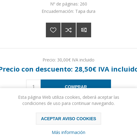
Nº de páginas: 260
Encuadernación: Tapa dura
Precio:
30,00€ IVA incluido
Precio con descuento:
28,50€ IVA incluid
COMPRAR
Esta página Web utiliza cookies, deberá aceptar las
condiciones de uso para continuar navegando.
Please select the address you want to ship to
ACEPTAR AVISO COOKIES
Más información