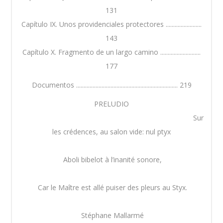
131
Capítulo IX. Unos providenciales protectores ........................
143
Capítulo X. Fragmento de un largo camino ...........................
177
Documentos .................................................................... 219
PRELUDIO
Sur
les crédences, au salon vide: nul ptyx
Aboli bibelot à l’inanité sonore,
Car le Maître est allé puiser des pleurs au Styx.
Stéphane Mallarmé