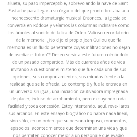
silueta, su paso imperceptible, sobrevolando la nave de Saint-
Eustache para llegar a su órgano del que pronto brotaba una
incandescente dramaturgia musical. Entonces, la iglesia se
convertía en Ródope y veíamos las columnas inclinarse como
los árboles al sonido de la lira de Orfeo. Valioso recordatorio
de la memoria. ¿No dijo el propio Jean Guillou que “la
memoria es un fluido penetrante cuyas infiltraciones no dejan
de asediar el futuro”? Deseo servir a este futuro colmándolo
de un pasado compartido. Más de cuarenta años de vida
invitando a cuestionar el misterio que fue cada una de sus
opciones, sus comportamientos, sus miradas frente a la
realidad que se le ofrecía. Lo contemplé y fue la entrada en
un universo sin igual, una iniciación cautivadora impregnada
de placer, incluso de arrobamiento, pero excluyendo toda
facilidad y toda concesión. Estoy intentando, aquí, reve- laros
sus arcanos. En este ensayo biográfico no habrá nada lineal,
sino sólo, en un orden que su persona impuso, momentos,
episodios, acontecimientos que determinan una vida y que
nos permiten conocer mejor a un personaje que evadió