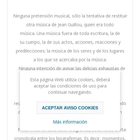
Ninguna pretensión musical, sólo la tentativa de restituir
otra música de Jean Guillou, quien era todo
música. Una música fuera de toda escritura, la de
su cuerpo, la de sus actos, acciones, reacciones y
predilecciones; la música de los seres y de los lugares
a los que se acercaba por la música.
Ninguna intención de avivar las delicias exhaustas de
un paraíso perdido, pero ¿quién puede jamás
Esta página Web utiliza cookies, deberá
aceptar las condiciones de uso para
deshacerse de la felicidad?
continuar navegando.
Es sólo el deseo de presentar los hechos, los
recuerdos que ofrecen una posible relectura del mundo
ACEPTAR AVISO COOKIES
de Jean Guillou, del mundo visto por él. Abstracción
hecha de la potencia transfiguradora del amor.
Más información
Nada lineal en esta labor biográfica, solamente cierta
cronología entre los biografemas. Es decir, momentos,