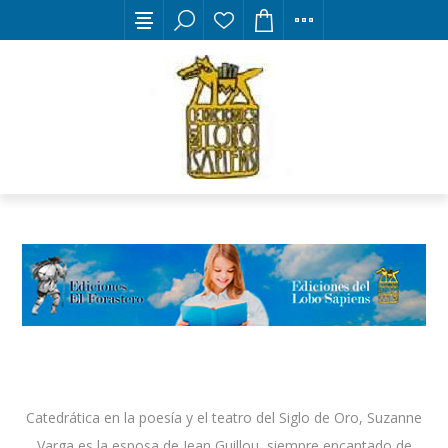
Catedrática en la poesía y el teatro del Siglo de Oro, Suzanne
Varga es la esposa de Jean Guillou, siempre encantado de