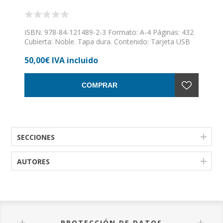
ISBN. 978-84-121489-2-3 Formato: A-4 Páginas: 432
Cubierta: Noble. Tapa dura. Contenido: Tarjeta USB
con toda su música (17 álbumes, 8 horas y 15
50,00€ IVA incluido
minutos de música). Letras y partituras de todo su
repertorio. Cronología del grupo. Archivo fotográfico
y de prensa
COMPRAR
SECCIONES
AUTORES
PROTECCIÓN DE DATOS