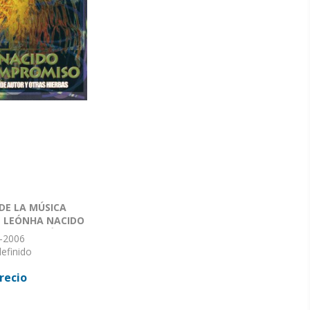
 DE LA MÚSICA
 LEÓNHA NACIDO
TORCANCIÓN
-2006
TOR Y OTRAS
efinido
: Sin definir
recio