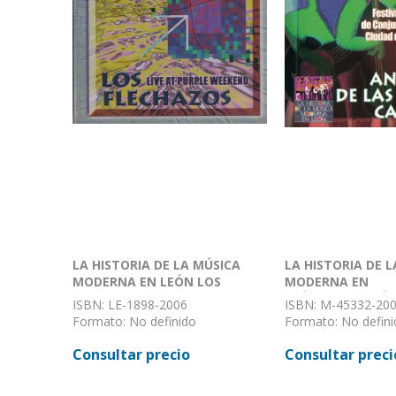
LA HISTORIA DE LA MÚSICA
LA HISTORIA DE 
MODERNA EN LEÓN LOS
MODERNA EN
FLECHAZOS LIVE AT PURPLE
LEÓNANTOLOGÍA 
ISBN: LE-1898-2006
ISBN: M-45332-20
WEEKEND
MEJORES CANCIO
Formato: No definido
Formato: No defini
Encuadernación: Sin definir
Encuadernación: Sin
Consultar precio
Consultar preci