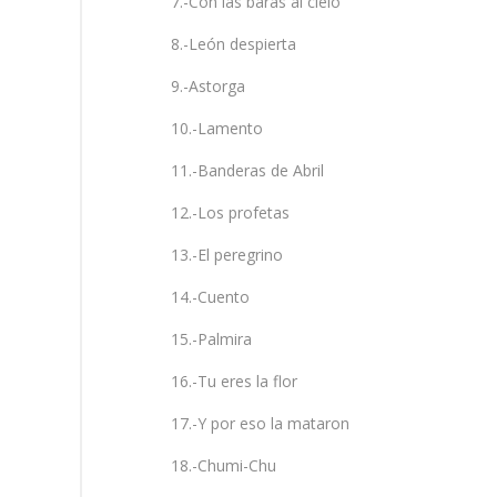
7.-Con las baras al cielo
8.-León despierta
9.-Astorga
10.-Lamento
11.-Banderas de Abril
12.-Los profetas
13.-El peregrino
14.-Cuento
15.-Palmira
16.-Tu eres la flor
17.-Y por eso la mataron
18.-Chumi-Chu