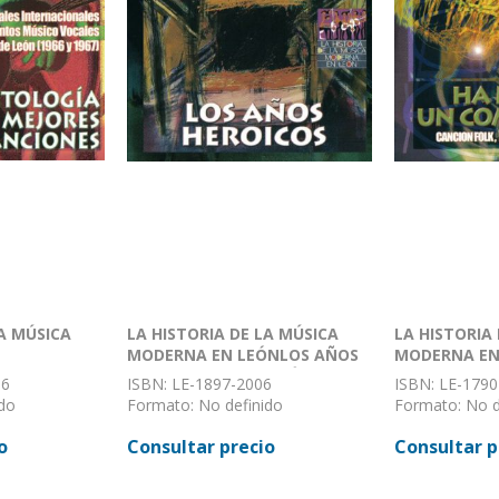
LA MÚSICA
LA HISTORIA DE LA MÚSICA
LA HISTORIA
MODERNA EN LEÓNLOS AÑOS
MODERNA EN
DE LAS
HEROICOS LA ECLOSIÓN DE LOS
UN COMPOSI
06
ISBN: LE-1897-2006
ISBN: LE-1790
NES
OCHENTA (I)
FOLK, DE AU
do
Formato: No definido
Formato: No d
HIERBAS
 definir
Encuadernación: Sin definir
Encuadernación
o
Consultar precio
Consultar p