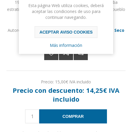
1936. Quién era quién en esta sociedad, cómo estaba
Esta página Web utiliza cookies, deberá
estratificada, cuáles fueron los resultados urna a urna, pueblo
aceptar las condiciones de uso para
a pueblo, circunscripción a circunscripción.
continuar navegando.
Autores:
Juan Manuel Martínez Valdueza
,
Catalina Seco
ACEPTAR AVISO COOKIES
Martínez
Más información
Precio:
15,00€ IVA incluido
Precio con descuento:
14,25€ IVA
incluido
COMPRAR