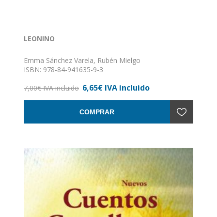
LEONINO
Emma Sánchez Varela, Rubén Mielgo
ISBN: 978-84-941635-9-3
Formato: 17 X 17
6,65€ IVA incluido
Nº de páginas: 48
7,00€ IVA incluido
Encuadernación: Rústica
COMPRAR