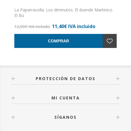
La Paparrasolla. Los diminutos. El duende Martinico.
El Bú
Felicitas Rebaque de Lázaro, Graciela García Robles
11,40€ IVA incluido
ISBN: 978-84-943689-0-5
12,00€ IVA incluido
Formato: 15 x 20
Nº de páginas: 96
COMPRAR
Encuadernación: Tapa dura
PROTECCIÓN DE DATOS
MI CUENTA
SÍGANOS