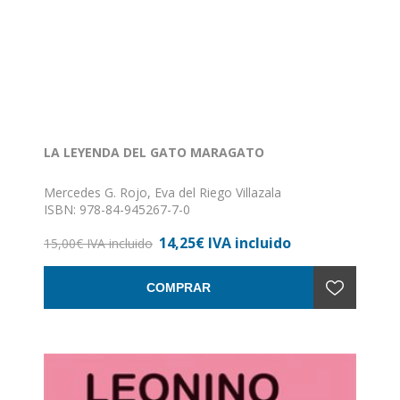
LA LEYENDA DEL GATO MARAGATO
Mercedes G. Rojo, Eva del Riego Villazala
ISBN: 978-84-945267-7-0
Formato: 24 x 17
14,25€ IVA incluido
Nº de páginas: 68
15,00€ IVA incluido
Encuadernación: Rústica
COMPRAR