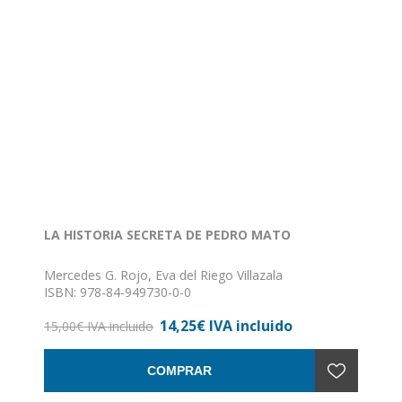
LA HISTORIA SECRETA DE PEDRO MATO
Mercedes G. Rojo, Eva del Riego Villazala
ISBN: 978-84-949730-0-0
Formato: 24 x 17
14,25€ IVA incluido
Encuadernación: Rústica
15,00€ IVA incluido
COMPRAR