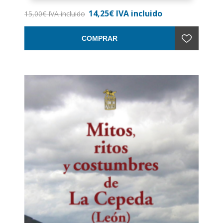
Nº de páginas: 219
14,25€ IVA incluido
Encuadernación: Rústica con solapas
15,00€ IVA incluido
COMPRAR