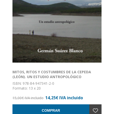
MITOS, RITOS Y COSTUMBRES DE LA CEPEDA
(LEÓN). UN ESTUDIO ANTROPOLÓGICO
ISBN: 978-84-947341-2-0
Formato: 13 x 20
Nº de páginas: 254
14,25€ IVA incluido
Encuadernación: Rústica
15,00€ IVA incluido
COMPRAR