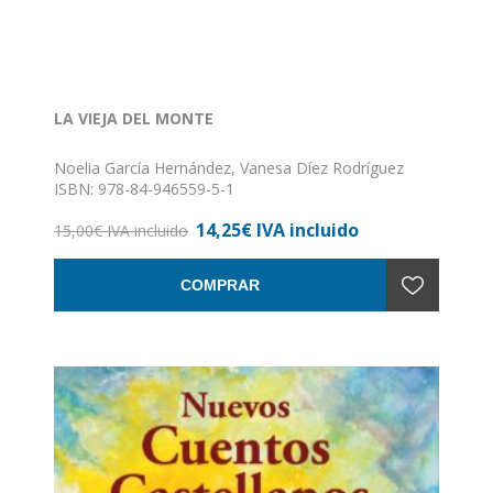
LA VIEJA DEL MONTE
Noelia García Hernández, Vanesa Díez Rodríguez
ISBN: 978-84-946559-5-1
Formato: 17 x 24
14,25€ IVA incluido
Nº de páginas: 64
15,00€ IVA incluido
Encuadernación: Rústica
COMPRAR