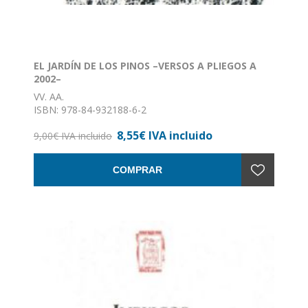
EL JARDÍN DE LOS PINOS –VERSOS A PLIEGOS A
2002–
VV. AA.
ISBN: 978-84-932188-6-2
Formato: 14 x 21
8,55€ IVA incluido
Nº de páginas: 95
9,00€ IVA incluido
Encuadernación: Rústica con solapas
COMPRAR