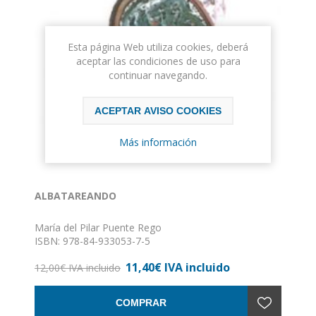
Esta página Web utiliza cookies, deberá
aceptar las condiciones de uso para
continuar navegando.
ACEPTAR AVISO COOKIES
Más información
ALBATAREANDO
María del Pilar Puente Rego
ISBN: 978-84-933053-7-5
Formato: 16 x 21
11,40€ IVA incluido
Nº de páginas: 112
12,00€ IVA incluido
Encuadernación: Tapa dura
COMPRAR