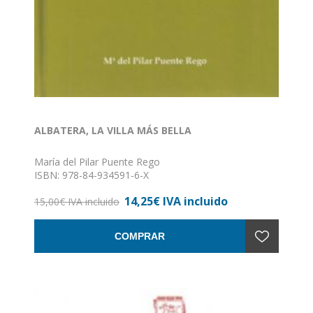
ALBATERA, LA VILLA MÁS BELLA
María del Pilar Puente Rego
ISBN: 978-84-934591-6-X
Formato: 17 x 24
14,25€ IVA incluido
Nº de páginas: 153
15,00€ IVA incluido
Encuadernación: Tapa dura
COMPRAR