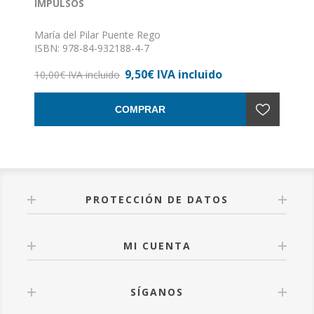
IMPULSOS
María del Pilar Puente Rego
ISBN: 978-84-932188-4-7
Formato: 14 x 21
9,50€ IVA incluido
Nº de páginas: 95
10,00€ IVA incluido
Encuadernación: Rústica con solapas
COMPRAR
PROTECCIÓN DE DATOS
MI CUENTA
SÍGANOS