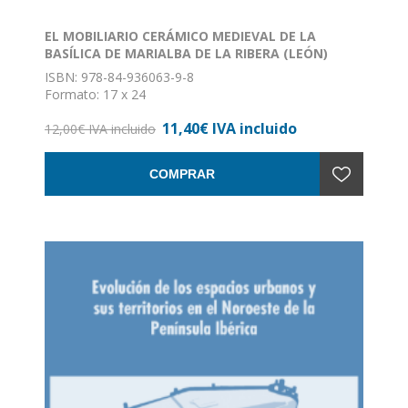
EL MOBILIARIO CERÁMICO MEDIEVAL DE LA
BASÍLICA DE MARIALBA DE LA RIBERA (LEÓN)
ISBN: 978-84-936063-9-8
Formato: 17 x 24
Nº de páginas: 110
11,40€ IVA incluido
Encuadernación: Rústica con solapa
12,00€ IVA incluido
COMPRAR