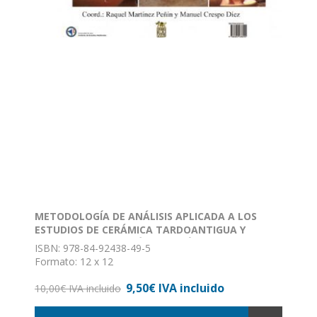
METODOLOGÍA DE ANÁLISIS APLICADA A LOS
ESTUDIOS DE CERÁMICA TARDOANTIGUA Y
MEDIEVAL DE LA PENÍNSULA IBÉRICA
ISBN: 978-84-92438-49-5
Formato: 12 x 12
Encuadernación: Caja
9,50€ IVA incluido
10,00€ IVA incluido