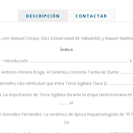
DESCRIPCIÓN
CONTACTAR
son Manuel Crespo Díez (Universidad de Valladolid) y Raquel Martín
Índice
• Introducción ............................................................................................................... 9
 António Pereira Braga: A Cerâmica Cinzenta Tardia de Dume ................
ificável que imita Terra Sigillata Clara D. .....................................................
a: La importación de Terra Sigillata durante la etapa tardorromana en 
.......... 41
lez Fernández: La cerámica de época hispanovisigoda de “El Pelambre” (Vill
53