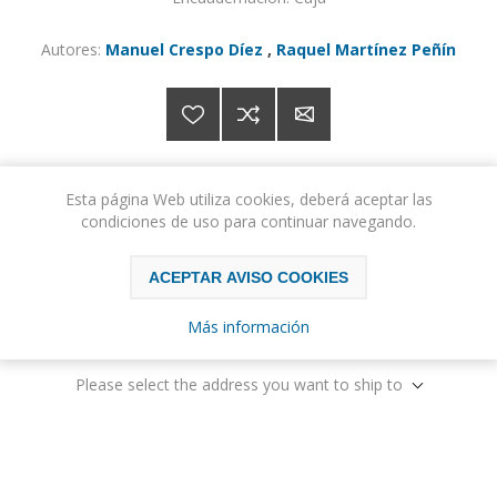
Autores:
Manuel Crespo Díez
,
Raquel Martínez Peñín
Esta página Web utiliza cookies, deberá aceptar las
condiciones de uso para continuar navegando.
Precio:
10,00€ IVA incluido
Precio con descuento:
9,50€ IVA incluido
ACEPTAR AVISO COOKIES
COMPRAR
Más información
Please select the address you want to ship to