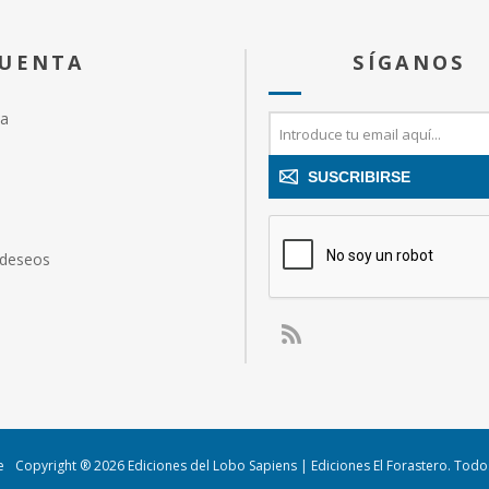
CUENTA
SÍGANOS
ta
SUSCRIBIRSE
 deseos
e
Copyright ® 2026 Ediciones del Lobo Sapiens | Ediciones El Forastero. Tod