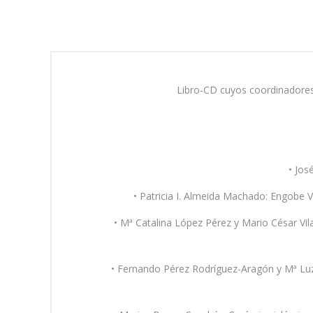
Libro-CD cuyos coordinadores 
• José
• Patricia I. Almeida Machado: Engobe Vermelho não-vitr
• Mª Catalina López Pérez y Mario César Vil
• Fernando Pérez Rodríguez-Aragón y Mª Luz Gonzá