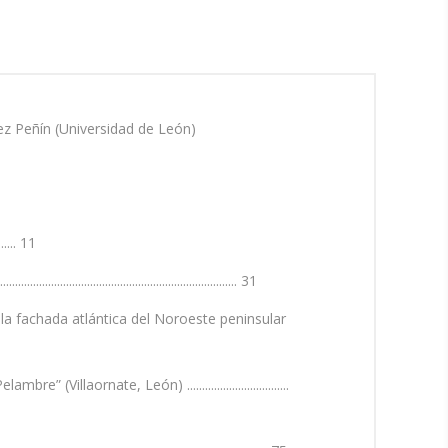
ez Peñín (Universidad de León)
.... 11
..................................................... 31
la fachada atlántica del Noroeste peninsular
aornate, León) ..................................