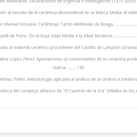
 Excavaciones de urgencia e investigación (1975-2009) ...................................
al estudio de la cerámica altomedieval en la Marca Media: el Valle del Salado
ipe Manuel Gouveia: Cerâmicas Tardo-Medievais de Braga .........................
De la Baja Edad Media a la Edad Moderna ......................................................
ial cerámico procedente del Castillo de Lanjarón (Granada) ............................
talina López Pérez: Aportaciones al conocimiento de la cerámica prod
Galicia …….. 145
rtínez Peñín: Metodología aplicada al análisis de la cerámica medie
 complejo alfarero de “El Casetón de la Era” (Villalba de los Alcores, Valladolid