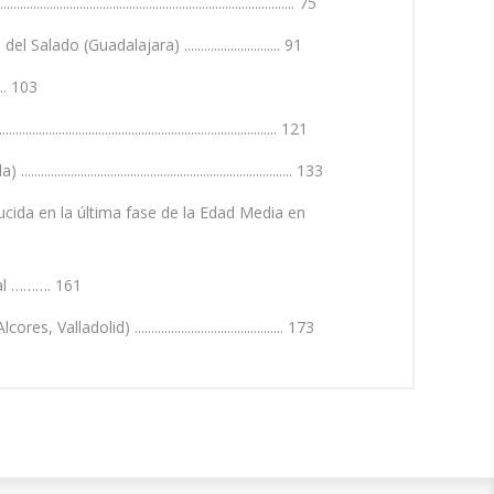
...................................................... 75
 (Guadalajara) ............................. 91
.. 103
....................................................... 121
...................................................... 133
ucida en la última fase de la Edad Media en
val ………. 161
) ............................................. 173