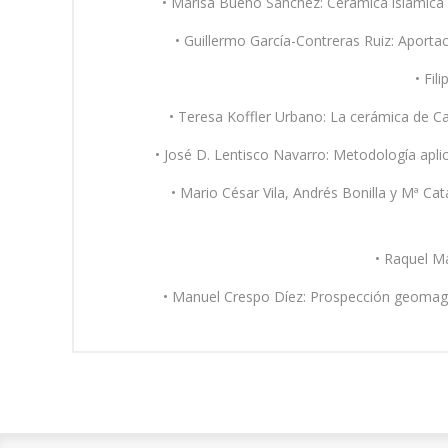
• Marisa Bueno Sanchéz: Cerámica islámica de Medinaceli.
• Guillermo García-Contreras Ruiz: Aportación 
• Fil
• Teresa Koffler Urbano: La cerámica de Castell de Ferro. 
• José D. Lentisco Navarro: Metodología aplicada al mater
• Mario César Vila, Andrés Bonilla y Mª Ca
• Raquel Ma
• Manuel Crespo Díez: Prospección geomagnética del