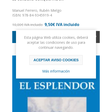
Manuel Ferrero, Rubén Mielgo
ISBN: 978-84-9345919-4
Formato: 16 x 24
9,50€ IVA incluido
Nº de páginas: 32
10,00€ IVA incluido
Encuadernación: Tapa dura
COMPRAR
Esta página Web utiliza cookies, deberá
aceptar las condiciones de uso para
continuar navegando.
ACEPTAR AVISO COOKIES
Más información