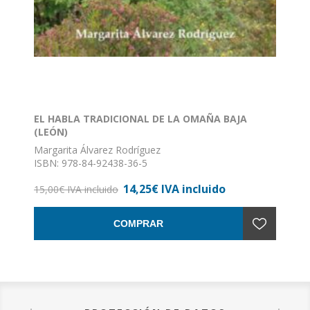
EL HABLA TRADICIONAL DE LA OMAÑA BAJA
(LEÓN)
Margarita Álvarez Rodríguez
ISBN: 978-84-92438-36-5
Formato: 17 x 24
14,25€ IVA incluido
Nº de páginas: 302
15,00€ IVA incluido
Encuadernación: Rustica con solapas. "... estamos de
enhorabuena, pues el estudio de Margarita Álvarez
COMPRAR
Rodríguez es el primero importantes, serio y riguroso
que se realiza sobre el habla de la Omaña Baja".
Janick Le Men.