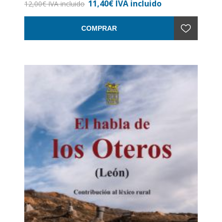
11,40€ IVA incluido
Encuadernación: Rústica con solapas
12,00€ IVA incluido
COMPRAR