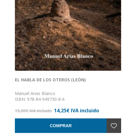
EL HABLA DE LOS OTEROS (LEÓN)
Manuel Arias Blanco
ISBN: 978-84-949730-8-6
Formato: 15,5 x 24
14,25€ IVA incluido
Nº de páginas: 160
15,00€ IVA incluido
Encuadernación: Rústica
COMPRAR