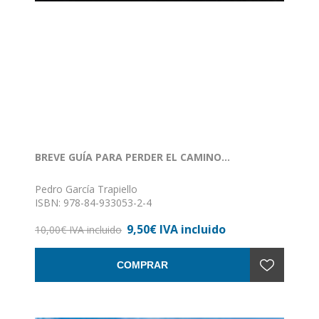
BREVE GUÍA PARA PERDER EL CAMINO...
Pedro García Trapiello
ISBN: 978-84-933053-2-4
Formato: 15 x 15
9,50€ IVA incluido
Encuadernación: Rústica
10,00€ IVA incluido
COMPRAR