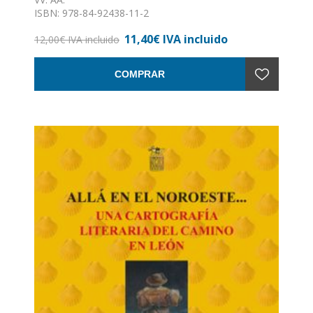
ISBN: 978-84-92438-11-2
Formato: 11 x 17
11,40€ IVA incluido
Nº de páginas: 363
12,00€ IVA incluido
Encuadernación: Rústica
COMPRAR