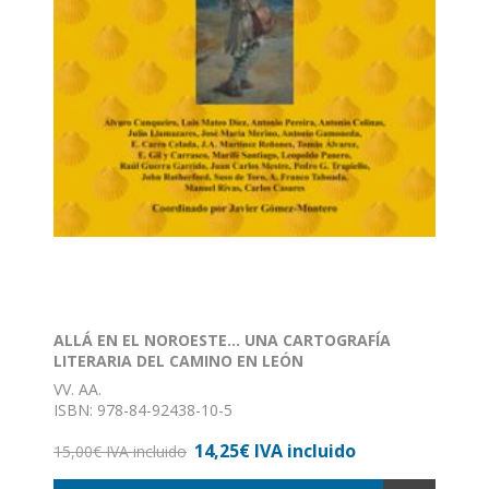
ALLÁ EN EL NOROESTE... UNA CARTOGRAFÍA
LITERARIA DEL CAMINO EN LEÓN
VV. AA.
ISBN: 978-84-92438-10-5
Formato: 15 x 24
14,25€ IVA incluido
Encuadernación: Rústica con solapas
15,00€ IVA incluido