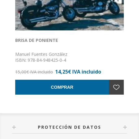
BRISA DE PONIENTE
Manuel Fuentes González
ISBN: 978-84-948425-0-4
Formato: 15,5 x 24
14,25€ IVA incluido
Nº de páginas: 190
15,00€ IVA incluido
Encuadernación: Rústica
COMPRAR
PROTECCIÓN DE DATOS